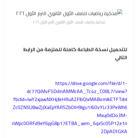
مذكرة رياضيات للصف الأول الثانوي الترم الأول ٢٠٢٦
للتحميل نسخة الطباعة كاملة للملزمة من الرابط
التالي
https://drive.google.com/file/d/1-
dc77QiMvF5DiImAMMcAA_Tc4z_C08L7/view?
fbclid=IwY2xjawNXHjJleHRuA2FlbQIxMABicmlkETFTdnl
Zc0ZNSU8wZjJXaEpYAR5ZbOIH9lgu1I6OvYLr33PeWh6
Mxuj0dDo3M-
nWpc0ORFd9eY6pjG8p17ETBA_aem_6qxSc05P12e1n
2DpADtGKA