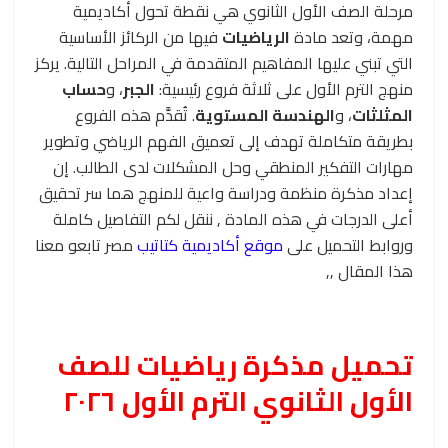
مرحلة الصف الأول الثانوي هي نقطة تحول أكاديمية
مهمة، وتعد مادة
الرياضيات
فيها من الركائز الأساسية
التي تبني عليها المفاهيم المتقدمة في المراحل التالية. يركز
منهج الترم الأول على ثلاثة فروع رئيسية:
الجبر
، و
حساب
المثلثات
، و
الهندسة المستوية
. تُقدَّم هذه الفروع
بطريقة متكاملة تهدف إلى تعميق الفهم الرياضي وتطوير
مهارات التفكير المنطقي وحل المشكلات لدى الطالب. إن
إعداد مذكرة منظمة ودراسة واعية للمنهج هما سر تحقيق
أعلى الدرجات في هذه المادة , ننقل لكم التفاصيل كاملة
وروابط التحميل على
موقع أكاديمية كتاتيب
مصر تابعو معنا
هذا المقال ,,
تحميل مذكرة رياضيات للصف
الأول الثانوي الترم الأول ٢٠٢٦