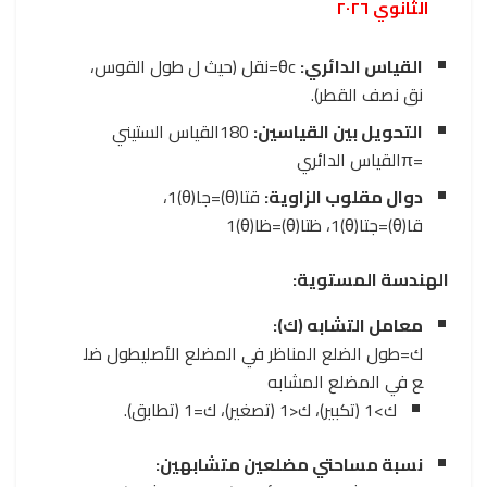
الثانوي ٢٠٢٦
القياس الدائري:
c
θ
=
نق
ل
(حيث
ل
طول القوس،
نق
نصف القطر).
التحويل بين القياسين:
180
القياس الستيني
=
π
القياس الدائري
دوال مقلوب الزاوية:
قتا
(
θ
)
=
جا
(
θ
)
1
،
قا
(
θ
)
=
جتا
(
θ
)
1
،
ظتا
(
θ
)
=
ظا
(
θ
)
1
الهندسة المستوية:
معامل التشابه (
ك
):
ك
=
طول الضلع المناظر في المضلع الأصلي
طول ضل
ع في المضلع المشابه
ك
>
1
(تكبير)،
ك
<
1
(تصغير)،
ك
=
1
(تطابق).
نسبة مساحتي مضلعين متشابهين: