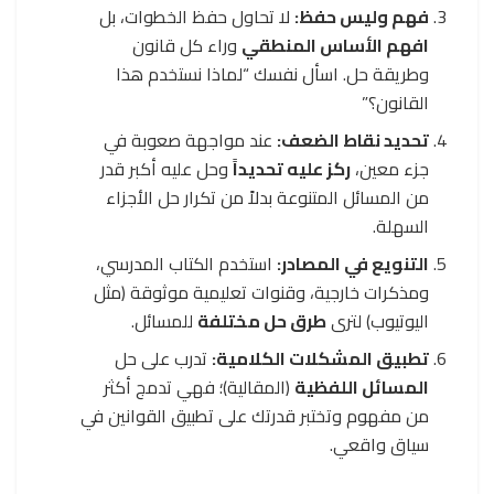
فهم وليس حفظ:
لا تحاول حفظ الخطوات، بل
افهم الأساس المنطقي
وراء كل قانون
وطريقة حل. اسأل نفسك “لماذا نستخدم هذا
القانون؟”
تحديد نقاط الضعف:
عند مواجهة صعوبة في
جزء معين،
ركز عليه تحديداً
وحل عليه أكبر قدر
من المسائل المتنوعة بدلاً من تكرار حل الأجزاء
السهلة.
التنويع في المصادر:
استخدم الكتاب المدرسي،
ومذكرات خارجية، وقنوات تعليمية موثوقة (مثل
اليوتيوب) لترى
طرق حل مختلفة
للمسائل.
تطبيق المشكلات الكلامية:
تدرب على حل
المسائل اللفظية
(المقالية)؛ فهي تدمج أكثر
من مفهوم وتختبر قدرتك على تطبيق القوانين في
سياق واقعي.