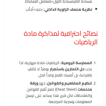
مساحة الثاني
مساحة الأول
=
(
معامل التشابه
)
2
نظرية منصف الزاوية الداخلي:
دج
بد
=
أج
أب
نصائح احترافية لمذاكرة مادة
الرياضيات
الممارسة اليومية:
الرياضيات مادة مهارية، لذا
يجب
حل التمارين باستمرار
يومياً. لا تكتفِ
بالقراءة، بل أمسك القلم وابدأ الحل.
تنظيم المفاهيم والقوانين:
جهز
ورقة
ملخصات
(Cheat Sheet) تضم أهم القوانين
والملاحظات لكل فرع. هذا يساعد على ترسيخ
المعلومات وسرعة المراجعة.