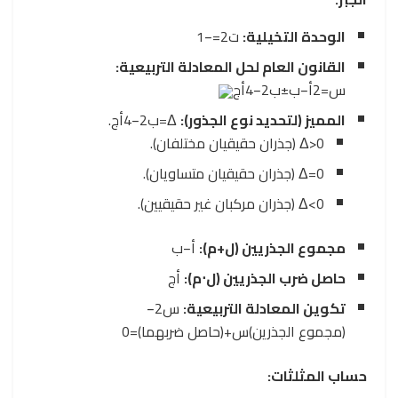
الوحدة التخيلية:
ت
2
=
−
1
القانون العام لحل المعادلة التربيعية:
س
=
2أ
−ب
±
ب
2
−
4أج
المميز (لتحديد نوع الجذور):
Δ
=
ب
2
−
4أج
.
0
>
Δ
(جذران حقيقيان مختلفان).
0
=
Δ
(جذران حقيقيان متساويان).
0
<
Δ
(جذران مركبان غير حقيقيين).
مجموع الجذريين (
ل
+
م
):
أ
−ب
حاصل ضرب الجذريين (
ل
⋅
م
):
أ
ج
تكوين المعادلة التربيعية:
س
2
−
(
مجموع الجذرين
)
س
+
(
حاصل ضربهما
)
=
0
حساب المثلثات: