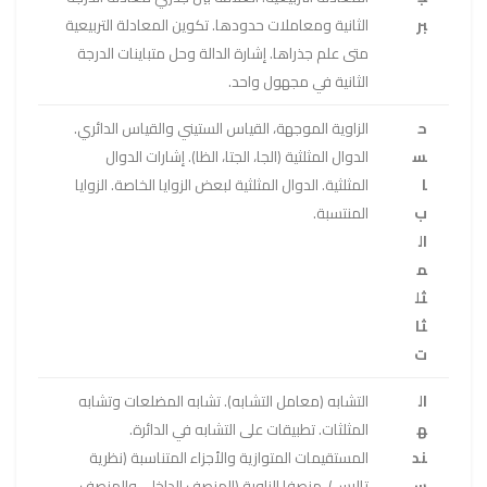
بر
الثانية ومعاملات حدودها. تكوين المعادلة التربيعية
متى علم جذراها. إشارة الدالة وحل متباينات الدرجة
الثانية في مجهول واحد.
ح
الزاوية الموجهة، القياس الستيني والقياس الدائري.
س
الدوال المثلثية (الجا، الجتا، الظا). إشارات الدوال
ا
المثلثية. الدوال المثلثية لبعض الزوايا الخاصة. الزوايا
ب
المنتسبة.
ال
م
ثل
ثا
ت
ال
التشابه (معامل التشابه). تشابه المضلعات وتشابه
ه
المثلثات. تطبيقات على التشابه في الدائرة.
ند
المستقيمات المتوازية والأجزاء المتناسبة (نظرية
س
تاليس). منصفا الزاوية (المنصف الداخلي والمنصف