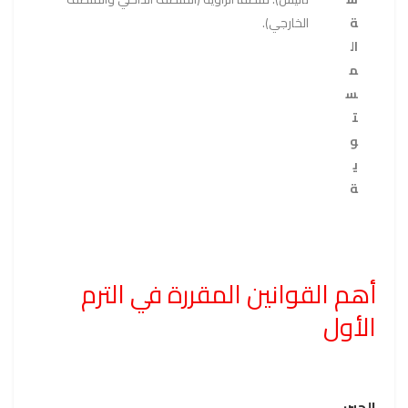
ة
الخارجي).
ال
م
س
ت
و
ي
ة
أهم القوانين المقررة في الترم
الأول
الجبر: