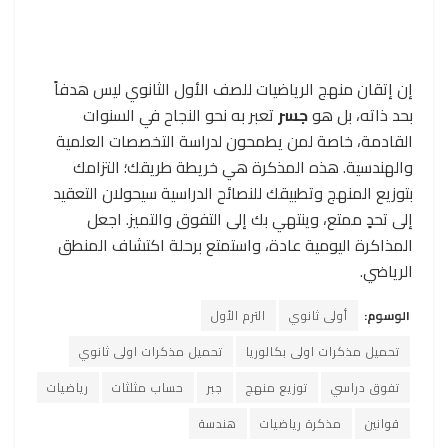
إن إتقان منهج الرياضيات للصف الأول الثانوي ليس هدفاً
بحد ذاته، بل هو
جسر
تعبر به نحو النجاح في السنوات
القادمة، خاصة لمن يطمحون لدراسة التخصصات العلمية
والهندسية. هذه المذكرة هي خريطة طريقك؛ التزامك
بتوزيع المنهج وتطبيقك للنصائح الدراسية سيحولان التعقيد
إلى تحدٍ ممتع، وينتهي بك إلى التفوق والتميز. اجعل
المذاكرة اليومية عادة، واستمتع برحلة اكتشاف المنطق
الرياضي.
الوسوم:
أولى ثانوي
الترم الأول
تحميل مذكرات اولى بكالوريا
تحميل مذكرات اولى ثانوي
تفوق دراسي
توزيع منهج
جبر
حساب مثلثات
رياضيات
قوانين
مذكرة رياضيات
هندسة