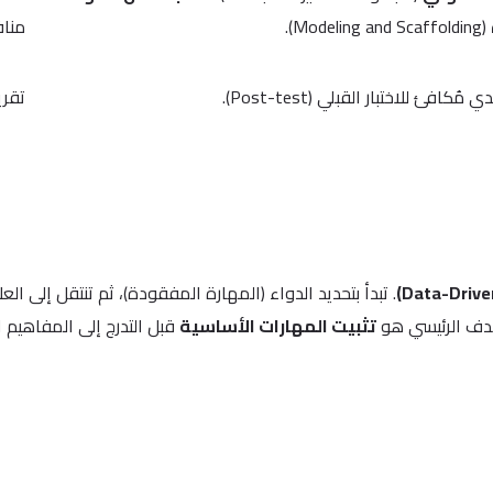
(Modeling and Scaffolding).
مناف
 مُكافئ للاختبار القبلي (Post-test).
تقري
. تبدأ بتحديد الدواء (المهارة المفقودة)، ثم تنتقل إلى ال
لهدف الرئيسي هو
تثبيت المهارات الأساسية
قبل التدرج إلى المفاهيم ا