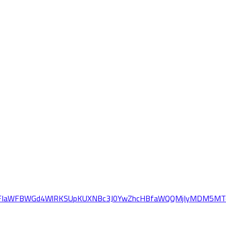
mlkETFIaWFBWGd4WlRKSUpKUXNBc3J0YwZhcHBfaWQQMjIyMDM5