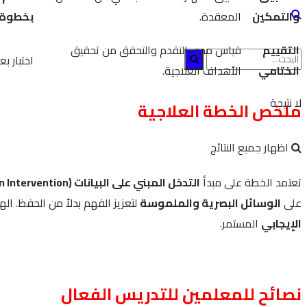
والتمكين
المعقدة.
بخطوة
التقييم
قياس مدى التقدم والتحقق من تحقيق
اختبار بعدي
الختامي
الأهداف العلاجية.
لا نتيجة
ملخص الخطة العلاجية
اظهار جميع النتائج
تعتمد الخطة على مبدأ
التدخل المبني على البيانات (Data-Driven Intervention)
على
الوسائل البصرية والملموسة
لتعزيز الفهم بدلاً من الحفظ. ا
الإيجابي
المستمر.
نصائح للمعلمين للتدريس الفعال