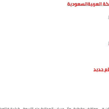
كة العربيةالسعودية
م جديد
ات في مواقف حقيقية، مثل حساب الميزانية عند التسوق، قراءة فاتورة