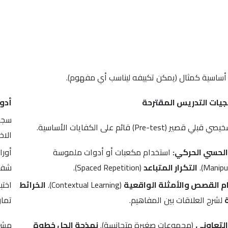
 أساسية كمثال (يمكن تكييفه ليناسب أي مفهوم).
جيات التدريس المقترحة
أدو
سجل 
 قصير (Pre-test) قائم على الكفايات الأساسية.
الاخت
الحسي الحركي:
استخدام مكعبات أو أدوات ملموسة
أورا
التكرار المتباعد
(Spaced Repetition).
شفه
م القصص والأمثلة الواقعية
(Contextual Learning).
الخرائط
اختب
لشرح العلاقات بين المفاهيم.
تمار
التعاوني
(مجموعات صغيرة متجانسة).
نمذجة الحل خطوة
مشر