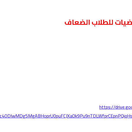
ضيات للطلاب الضعاف
https://drive.
MTc4ODIwMDg5MgABHoprU0puFCJXaOk9Pu9nTDLWfprCEpnPQiqH