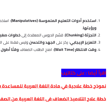
استخدم أدوات التعليم الملموسة (Manipulatives):
استخدم
ورؤيتها
.
التجزئة (Chunking):
قسّم الدروس المعقدة إلى
خطوات صغي
التعزيز الإيجابي:
ركز على
الجهد والتحسن
وليس فقط على النت
وقت الانتظار (Wait Time):
امنح الطلاب الضعاف
وقتًا أطول
ل
اقرأ أيضا :
على كتاتيب
نموذج خطة علاجية في مادة اللغة العربية للمساعدة 
خطة علاج التلاميذ الضعاف فى اللغة العربية من الصف 