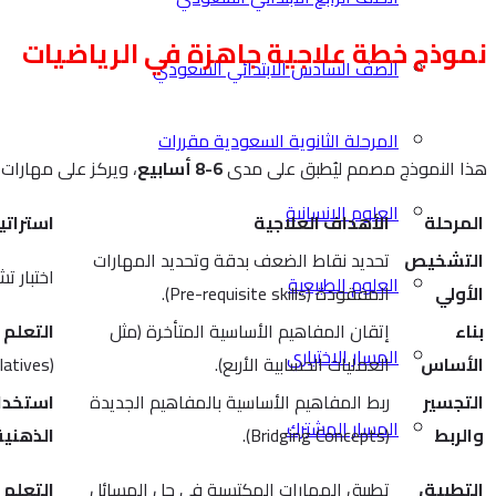
نموذج خطة علاجية جاهزة في الرياضيات
الصف السادس الابتدائي السعودي
المرحلة الثانوية السعودية مقررات
هذا النموذج مصمم ليُطبق على مدى
6-8 أسابيع
، ويركز على مهارات
العلوم الانسانية
المرحلة
الأهداف العلاجية
استراتي
التشخيص
تحديد نقاط الضعف بدقة وتحديد المهارات
اختبار تشخيصي قبلي
العلوم الطبيعية
الأولي
المفقودة (Pre-requisite skills).
بناء
إتقان المفاهيم الأساسية المتأخرة (مثل
التعلم 
المسار الاختياري
الأساس
العمليات الحسابية الأربع).
(Manipulatives).
التجسير
ربط المفاهيم الأساسية بالمفاهيم الجديدة
استخدا
المسار المشترك
والربط
(Bridging Concepts).
الذهنية
التطبيق
تطبيق المهارات المكتسبة في حل المسائل
التعلم 