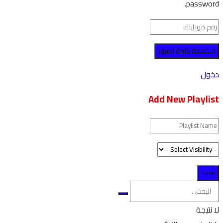
passwor
ول
Add New Playli
نتيجة