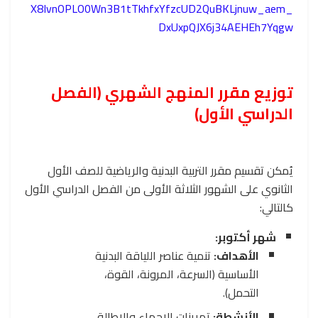
X8IvnOPLO0Wn3B1tTkhfxYfzcUD2QuBKLjnuw_aem_
DxUxpQJX6j34AEHEh7Yqgw
توزيع مقرر المنهج الشهري (الفصل
الدراسي الأول)
يُمكن تقسيم مقرر التربية البدنية والرياضية للصف الأول
الثانوي على الشهور الثلاثة الأولى من الفصل الدراسي الأول
كالتالي:
شهر أكتوبر:
الأهداف:
تنمية عناصر اللياقة البدنية
الأساسية (السرعة، المرونة، القوة،
التحمل).
الأنشطة:
تمرينات الإحماء والإطالة،