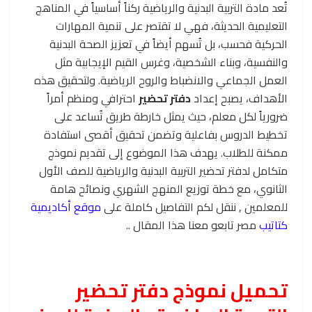
تُعد مادة التربية البدنية والرياضية ركناً أساسياً في المناهج
التعليمية الحديثة، فهي لا تقتصر على تنمية المهارات
الحركية فحسب، بل تُسهم أيضاً في تعزيز الصحة البدنية
والنفسية، وبناء الشخصية، وغرس القيم الإيجابية مثل
العمل الجماعي والانضباط والروح الرياضية. ولتحقيق هذه
الأهداف، يصبح إعداد
دفتر تحضير
احترافي ومنظم أمراً
ضرورياً لكل معلم، حيث يمثل خارطة طريق تُساعد على
تخطيط الدروس بفاعلية وتضمن تحقيق أقصى استفادة
ممكنة للطلاب. يهدف هذا الموضوع إلى تقديم نموذج
متكامل لدفتر تحضير التربية البدنية والرياضية للصف الأول
الثانوي، مع خطة توزيع المنهج الشهري ونصائح هامة
للمعلمين , ننقل لكم التفاصيل كاملة على
موقع أكاديمية
كتاتيب
مصر تابعو معنا هذا المقال ..
تحميل نموذج دفتر تحضير