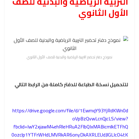
التربية الرياضية والبدنية للصف
الأول الثانوي
نموذج دفتر تحضير التربية الرياضية والبدنية للصف الأول الثانوي
للتحميل نسخة الطباعة للدفتر كاملة من الرابط التالي
https://drive.google.com/file/d/1EwmqY93YjRdKWn0d
oVpBzQvwLcnQjcLS/view?
fbclid=IwY2xjawM4ehRleHRuA2FlbQIxMABicmlkETFhQ
0ozclp1YTFrWHdLMVRkAR6onyDkAXRLEUdJlGLIcO4tK