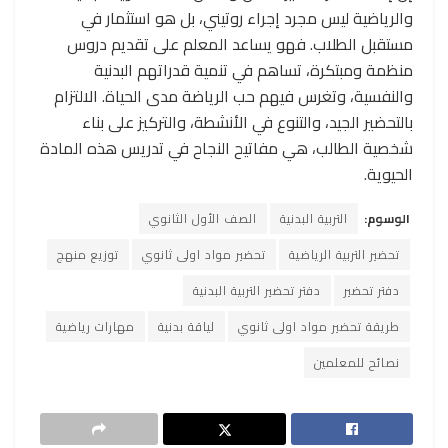
والرياضية ليس مجرد إجراء روتيني، بل هو استثمار في
مستقبل الطلاب. فهو يساعد المعلم على تقديم دروس
منظمة ومبتكرة، تساهم في تنمية قدراتهم البدنية
والنفسية، وتغرس فيهم حب الرياضة مدى الحياة. الالتزام
بالتحضير الجيد، والتنوع في الأنشطة، والتركيز على بناء
شخصية الطالب، هي مفاتيح النجاح في تدريس هذه المادة
الحيوية.
الوسوم:
التربية البدنية
الصف الأول الثانوي
تحضير التربية الرياضية
تحضير مواد اولى ثانوي
توزيع منهج
دفتر تحضير
دفتر تحضير التربية البدنية
طريقة تحضير مواد اولى ثانوي
لياقة بدنية
مهارات رياضية
نصائح للمعلمين