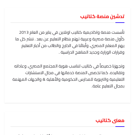
تدشين منصة كتاتيب
تأسست منصة واكاديمية كتاتيب اونلاين في يناير من العام 2013
كأول منصة مصرية وعربية تهتم بنظام التعليم عن بعد . ننشر كل ما
يهم المعلم المصري، وأبنائنا في الخارج والطالب من أخبار التعليم
وقرارات الوزارة وجديد المناهج الدراسية .
وتجهزنا خصيصاً في كتاتيب لنناسب هوية المجتمع المصري، وعاداته
وتقاليده. كما تخصص المنصة خدماتها في مجال الاستشارات
التعليمية والتربوية للمدارس الحكومية والأهلية & والجهات المهتمة
بمجال التعليم عامة.
معنى كتاتيب