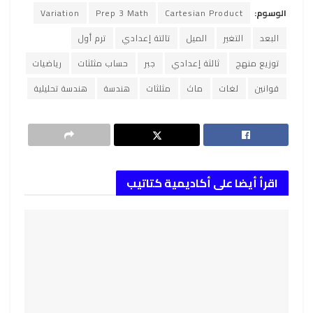
الوسوم:
Cartesian Product
Prep 3 Math
Variation
البعد
التغير
الميل
تالتة إعدادي
ترم أول
توزيع منهج
ثالثة إعدادي
جبر
حساب مثلثات
رياضيات
قوانين
لغات
ماث
مثلثات
هندسة
هندسة تحليلية
اقرأ أيضا على أكاديمية كتاتيب