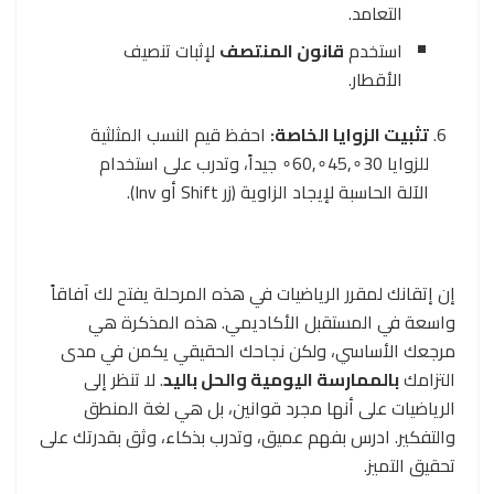
التعامد.
استخدم
قانون المنتصف
لإثبات تنصيف
الأقطار.
تثبيت الزوايا الخاصة:
احفظ قيم النسب المثلثية
للزوايا
0
3
∘
,
5
4
∘
,
0
6
∘
جيداً، وتدرب على استخدام
الآلة الحاسبة لإيجاد الزاوية (زر
Shift
أو
Inv
).
إن إتقانك لمقرر الرياضيات في هذه المرحلة يفتح لك آفاقاً
واسعة في المستقبل الأكاديمي. هذه المذكرة هي
مرجعك الأساسي، ولكن نجاحك الحقيقي يكمن في مدى
التزامك
بالممارسة اليومية والحل باليد
. لا تنظر إلى
الرياضيات على أنها مجرد قوانين، بل هي لغة المنطق
والتفكير. ادرس بفهم عميق، وتدرب بذكاء، وثق بقدرتك على
تحقيق التميز.