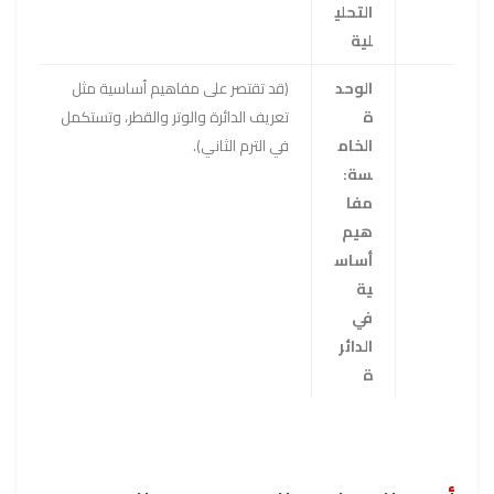
التحلي
لية
الوحد
(قد تقتصر على مفاهيم أساسية مثل
ة
تعريف الدائرة والوتر والقطر، وتستكمل
الخام
في الترم الثاني).
سة:
مفا
هيم
أساس
ية
في
الدائر
ة