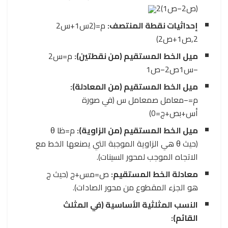
(
ص
2
−
ص
1
)
2
إحداثيات نقطة المنتصف:
م
=
(
2
س
1
+
س
2
2
,
ص
1
+
ص
2
)
ميل الخط المستقيم (من نقطتين):
م
=
س
2
−
س
1
ص
2
−
ص
1
ميل الخط المستقيم (من المعادلة):
م
=
−
معامل
ص
معامل
س
(في صورة
أس
+
بص
+
ج
=
0
)
ميل الخط المستقيم (من الزاوية):
م
=
ظا
θ
(حيث
θ
هي الزاوية الموجبة التي يصنعها الخط مع
الاتجاه الموجب لمحور السينات).
معادلة الخط المستقيم:
ص
=
مس
+
ج
(حيث
ج
هو الجزء المقطوع من محور الصادات).
النسب المثلثية الأساسية (في المثلث
القائم):