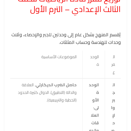
الثالث الإعدادي – الترم الأول
يُقسم المنهج بشكل عام إلى وحدتين للجبر والإحصاء، وثلاث
وحدات للهندسة وحساب المثلثات.
ال
الوحد
الموضوعات الأساسية
فر
ة
ع
ال
الوحد
حاصل الضرب الديكارتي
. العلاقة
ج
ة
والدالة (التطبيق). الدوال كثيرة الحدود
بر
الأو
(الخطية والتربيعية).
وا
لى:
لإ
العلا
ح
قات
ص
والدو