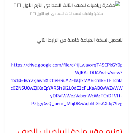
مذكرة رياضيات للصف الثالث الاعدادي الترم الأول ٢٠٢٦
للتحميل نسخة الطباعة كاملة من الرابط التالي
https://drive.google.com/file/d/1jLvJayxrqT4SCPkGY0p
WJKAi-DUAYwts/view?
fbclid=IwY2xjawNXIctleHRuA2FlbQIxMABicmlkETFTdnlZ
c0ZNSU8wZjJXaEpYAR5l19l2L0dE2cFLKaAB8vWZvWW
yDRyIWWezVabenWcWzTChD1VI1-
P2Jgy4sQ_aem_MhjO8wAqbhhGlsAXdq79vg
توزيع مقرر مادة الرياضيات للصف