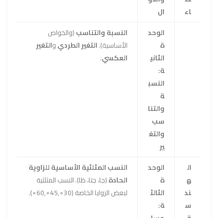
اء
ال
الوحد
النسبة والتناسب
(والخواص
ة
الأساسية).
التغير الطردي
و
التغير
الثاني
العكسي
.
ة:
النسب
ة
والتنا
سب
والتغ
ير
ال
الوحد
النسب المثلثية الأساسية للزاوية
ه
ة
الحادة
(
جا
،
جتا
،
ظا
). النسب المثلثية
ند
الثالث
لبعض الزوايا الخاصة (
0
3
∘
,
5
4
∘
,
0
6
∘
).
س
ة: