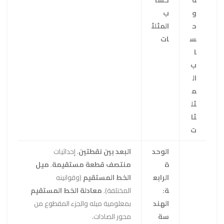
ة
حسا
و
ب
ح
المثلث
س
ات
ا
ب
ال
م
ثل
ثا
ت
الوحد
البعد بين نقطتين
. إحداثيات
ة
منتصف قطعة مستقيمة
.
ميل
الرابع
الخط المستقيم
(وقوانينه
ة:
المختلفة).
معادلة الخط المستقيم
الهند
بمعلومية ميله والجزء المقطوع من
سة
محور الصادات.