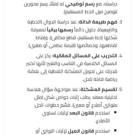
دراسته، مع
رسم توضيحي
له (مثلاً، رسم محورين
لتوضيح ميل الخط المستقيم).
فهم طبيعة الدالة:
عند دراسة الدوال (الخطية
والتربيعية)، حاول دائماً
رسمها بيانياً
لمعرفة
شكلها (خط مستقيم، قطع مكافئ)، ونقاط
تقاطعها، وخصائصها (قيمة عظمى أو صغرى).
التدريب على المسائل المقالية:
ركز على
المسائل الكلامية في التناسب والتغير؛ لأنها تختبر
قدرتك على تحويل المشكلة اللفظية إلى علاقة
رياضية قابلة للحل.
تقسيم المشكلة:
عند مواجهة سؤال هندسة
تحليلية معقد يطلب إثبات خواص شكل (مثل
متوازي أضلاع أو معين)، قسِّم خطوات الحل:
استخدم
قانون البعد
لإثبات تساوي
الأضلاع.
استخدم
قانون الميل
لإثبات التوازي أو