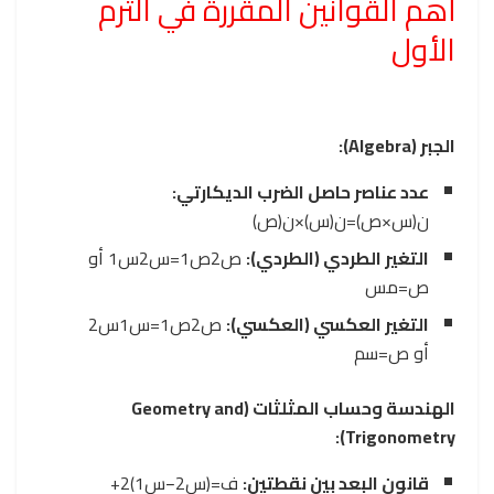
أهم القوانين المقررة في الترم
الأول
الجبر (Algebra):
عدد عناصر حاصل الضرب الديكارتي:
ن
(
س
×
ص
)
=
ن
(
س
)
×
ن
(
ص
)
التغير الطردي (الطردي):
ص
2
ص
1
=
س
2
س
1
أو
ص
=
مس
التغير العكسي (العكسي):
ص
2
ص
1
=
س
1
س
2
أو
ص
=
س
م
الهندسة وحساب المثلثات (Geometry and
Trigonometry):
قانون البعد بين نقطتين:
ف
=
(
س
2
−
س
1
)
2
+