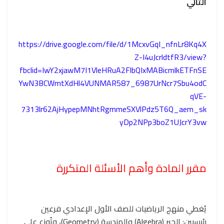
التالي
https://drive.google.com/file/d/1McxvGqI_nfnLr8Kq4X
Z-I4uJcrldtfR3/view?
fbclid=IwY2xjawM7I1VleHRuA2FlbQIxMABicmlkETFnSE
YwN3BCWmtXdHl4VUNMAR587_6987UrNcr7Sbu4odC
qVE-
7313lr62AjHypepMNhtRgmmeSXVlPdz5T6Q_aem_sk
yDp2NPp3boZ1UJcrY3vw
مقرر المادة وأهم الأسئلة المتكررة
يُغطي منهج الرياضيات للصف الأول الإعدادي فرعين
رئيسيين: الجبر (Algebra) والهندسة (Geometry)، وتُوزع على