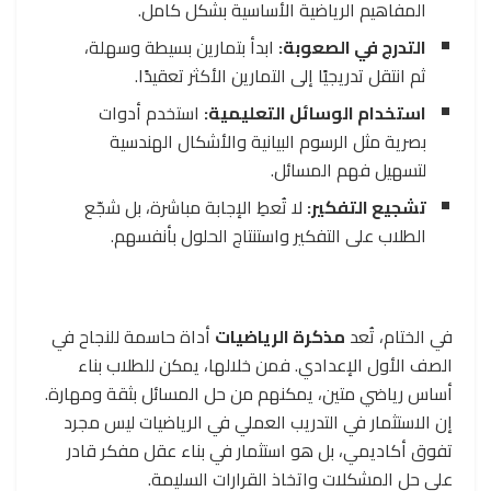
المفاهيم الرياضية الأساسية بشكل كامل.
التدرج في الصعوبة:
ابدأ بتمارين بسيطة وسهلة،
ثم انتقل تدريجيًا إلى التمارين الأكثر تعقيدًا.
استخدام الوسائل التعليمية:
استخدم أدوات
بصرية مثل الرسوم البيانية والأشكال الهندسية
لتسهيل فهم المسائل.
تشجيع التفكير:
لا تُعطِ الإجابة مباشرة، بل شجّع
الطلاب على التفكير واستنتاج الحلول بأنفسهم.
في الختام، تُعد
مذكرة الرياضيات
أداة حاسمة للنجاح في
الصف الأول الإعدادي. فمن خلالها، يمكن للطلاب بناء
أساس رياضي متين، يمكنهم من حل المسائل بثقة ومهارة.
إن الاستثمار في التدريب العملي في الرياضيات ليس مجرد
تفوق أكاديمي، بل هو استثمار في بناء عقل مفكر قادر
على حل المشكلات واتخاذ القرارات السليمة.