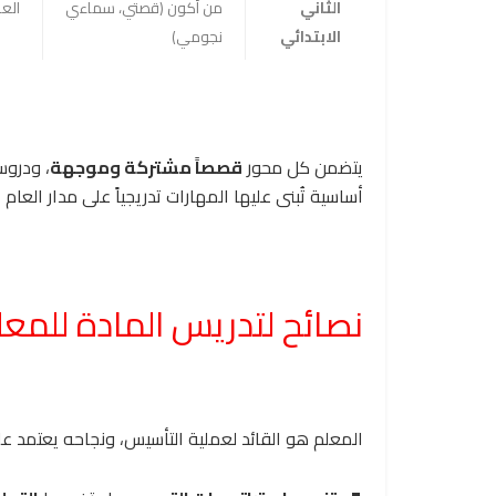
الثاني
من أكون (قصتي، سماءي
العا
الابتدائي
نجومي)
يتضمن كل محور
قصصاً مشتركة وموجهة
، ودروس
أساسية تُبنى عليها المهارات تدريجياً على مدار العام 
نصائح لتدريس المادة للمع
المعلم هو القائد لعملية التأسيس، ونجاحه يعتمد عل