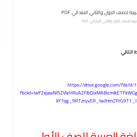
 للصف الاول والثاني الابتدائي PDF
 التالي
https://drive.google.com/file
fbclid=IwY2xjawNISZVleHRuA2FlbQIxMABicmlkETFkWG
kY7qg_9RTzryvER_IwJHmZPrG9T1_
ة العربية للصف الأول