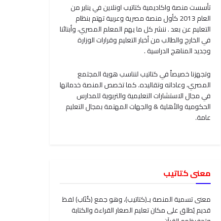
تأسست منصة واكاديمية كتاتيب اونلاين في يناير من
العام 2013 كأول منصة مصرية وعربية تهتم بنظام
التعليم عن بعد . ننشر كل ما يهم المعلم المصري، وأبنائنا
في الخارج والطالب من أخبار التعليم وقرارات الوزارة
وجديد المناهج الدراسية .
وتجهزنا خصيصاً في كتاتيب لنناسب هوية المجتمع
المصري، وعاداته وتقاليده. كما تخصص المنصة خدماتها
في مجال الاستشارات التعليمية والتربوية للمدارس
الحكومية والأهلية & والجهات المهتمة بمجال التعليم
عامة.
معنى كتاتيب
معنى تسمية المنصة بـ(كتاتيب)، وهو جمع (كُتَاب) لفظ
قديم يُطلق على مكان تعليم الصغار القراءة والكتابة