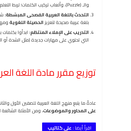
والـ (Puzzle)، وألعاب تركيب الكلمات؛ لربط التعلم باللعب والمرح.
التحدث باللغة العربية الفصحى المبسّطة:
شج
بلغة عربية صحيحة لتعزيز
الحصيلة اللغوية
ومهار
التدريب على الإملاء المنتظم:
ابدأوا بكلمات ب
التي تحتوي على مهارات جديدة (مثل الشدة أو الت
توزيع مقرر مادة اللغة العر
عادةً ما يتبع منهج اللغة العربية للصفين الأول والثا
على المحاور والموضوعات
، ومن الأمثلة الشائعة لت
اقرأ أيضا :
على كتاتيب