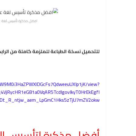
افضل مذكرة تأسيس لغة عربية
للتحميل نسخة الطباعة للملزمة كاملة من الرابط
/d/1W9M0i3HaZPWXlDGcFs7QdweeuUXIp1jK/view?
g4VjRycHR1eG81a0VqAR5TcdIgovIkyT0HrEkEgfI
IDt_R_ntjw_aem_LpGmC1Hks5zTjU7mZV2okw
أفضل مذكرة لتأسيس اللغ