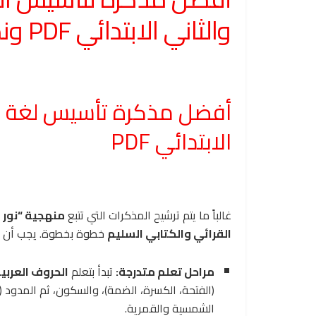
والثاني الابتدائي PDF ونصائح للمذاكرة والتدريس
أفضل مذكرة تأسيس لغة عر
الابتدائي PDF
غالباً ما يتم ترشيح المذكرات التي تتبع
منهجية “نور ا
القرائي والكتابي السليم
خطوة بخطوة. يجب أن تتض
مراحل تعلم متدرجة:
تبدأ بتعلم
الحروف العربي
(الفتحة، الكسرة، الضمة)، والسكون، ثم المدود (الأ
الشمسية والقمرية.