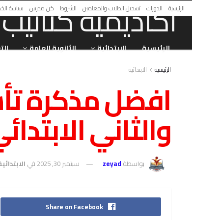
الرئيسية
الدورات
تسجيل الطلاب والمعلمين
الشروط
كن مدرس
سياسة الخ
الرئيسية
الابتدائية
الثانوية العامة
الت
الرئيسية
الابتدائية
افضل مذكرة تأس
والثاني الابتدائي DF
بواسطة
zeyad
سبتمبر 30, 2025
في
الابتدائية
Share on Facebook