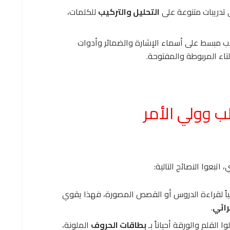
تدريبات متنوعة على
التحليل والتركيب
للكلمات،
ب مبسط على أسماء الإشارة والضمائر وأدوات
لتاء المربوطة والمفتوحة.
ب وولي الأمر
تبعوا النصائح التالية:
اً لقراءة الدروس أو القصص المصورة، فهذا يقوي
رائي
.
ا القلم والورقة أحياناً بـ
بطاقات الحروف
الملونة،