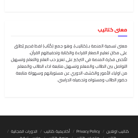
معنى كتاتيب
معنى تسمية المنصة بـ(كتاتيب)، وهو جمع (كُتَاب) لفظ قديم يُطلق
على مكان تعليم الصغار القراءة والكتابة وتحفيظهم القرآن،
لتُلخص فكرة المنصة في التركيز على تعزيز حب العلم والتعلم وتسهيل
التواصل بين الطالب والمعلم وتسهيل متابعة اداء الطالب والمعلم
من اولياء الأمور والكشف الدوري عن مستوياتهم وسهولة متابعة
حضور الطالب ومستواه وتحصيله الدراسي.
كتاتيب اونلاين
Privacy Policy
أكاديمية كتاتيب
الدورات المجانية
كتاتيب
منتديات كتاتيب
منصة كتاتيب
ملابس تركية