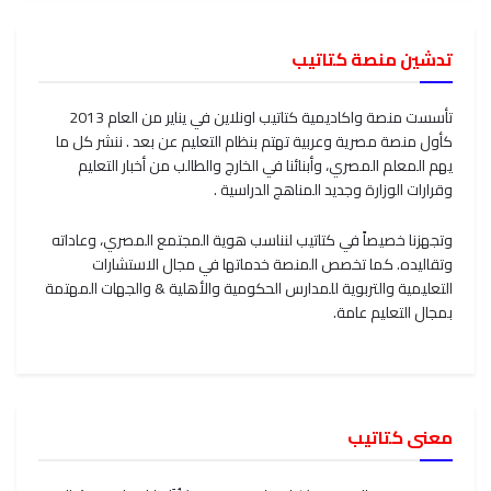
تدشين منصة كتاتيب
تأسست منصة واكاديمية كتاتيب اونلاين في يناير من العام 2013
كأول منصة مصرية وعربية تهتم بنظام التعليم عن بعد . ننشر كل ما
يهم المعلم المصري، وأبنائنا في الخارج والطالب من أخبار التعليم
وقرارات الوزارة وجديد المناهج الدراسية .
وتجهزنا خصيصاً في كتاتيب لنناسب هوية المجتمع المصري، وعاداته
وتقاليده. كما تخصص المنصة خدماتها في مجال الاستشارات
التعليمية والتربوية للمدارس الحكومية والأهلية & والجهات المهتمة
بمجال التعليم عامة.
معنى كتاتيب