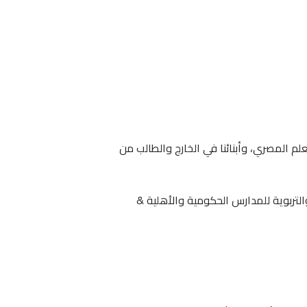
. ننشر كل ما يهم المعلم المصري، وأبنائنا في الخارج والطالب من
لتربوية للمدارس الحكومية والأهلية &