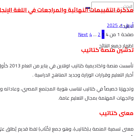
مذكرة التقييمات النهائية والمراجعات في اللغة الإنجليز
أبريل 1, 2025
لا نتيجة
صفحة 1 من 4
1
2
…
4
Next
اظهار جميع النتائج
تدشين منصة كتاتيب
تأسست م
أخبار التعليم وقرارات الوزارة وجديد المناهج الدراسية .
وتجهزنا خصيصاً في كتاتيب لنناسب هوية المجتمع المصري، وعاداته وت
والجهات المهتمة بمجال التعليم عامة.
معنى كتاتيب
معنى تسمية المنصة بـ(كتاتيب)، وهو جمع (كُتَاب) لفظ قديم يُطلق على