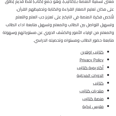
معنى تسمية المنصة بـ(كتاتيب)، وهو جمع (كُتَاب) لفظ قديم يُطلق
على مكان تعليم الصغار القراءة والكتابة وتحفيظهم القرآن،
لتُلخص فكرة المنصة في التركيز على تعزيز حب العلم والتعلم
وتسهيل التواصل بين الطالب والمعلم وتسهيل متابعة اداء الطالب
والمعلم من اولياء الأمور والكشف الدوري عن مستوياتهم وسهولة
متابعة حضور الطالب ومستواه وتحصيله الدراسي.
كتاتيب اونلاين
Privacy Policy
أكاديمية كتاتيب
الدورات المجانية
كتاتيب
منتديات كتاتيب
منصة كتاتيب
ملابس تركية