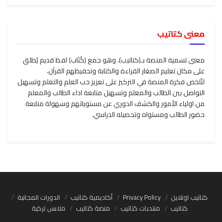
معنى كتاتيب
معنى تسمية المنصة بـ(كتاتيب)، وهو جمع (كُتَاب) لفظ قديم يُطلق
على مكان تعليم الصغار القراءة والكتابة وتحفيظهم القرآن،
لتُلخص فكرة المنصة في التركيز على تعزيز حب العلم والتعلم وتسهيل
التواصل بين الطالب والمعلم وتسهيل متابعة اداء الطالب والمعلم
من اولياء الأمور والكشف الدوري عن مستوياتهم وسهولة متابعة
حضور الطالب ومستواه وتحصيله الدراسي.
كتاتيب اونلاين
Privacy Policy
أكاديمية كتاتيب
الدورات المجانية
كتاتيب
منتديات كتاتيب
منصة كتاتيب
ملابس تركية