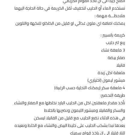
الملح جيدا الى أن تاخذ القوام الكريمي
نستخدم الماء أو الحليب لتخفيف ثقل الكريمة في حالة الحاجة اليهما
ملاحظـــة مهمة :
يمكنك اضافة اي ملون غذائي او قليل من الكاكاو للنكهة والتلوين
كريمة باتسيير :
ربع لتر حليب
3 ملعقة نشاء
صفار بيضة
فانيلا
ملعقة اكل زبدة
مبشور ليمون (اختياري)
4 ملعقة سكر (يمكنك التحلية حسب الرغبة)
طريقة التحضير:
نأخذ مقدار ملعقتين اكل من الحليب البارد نخلطها مع الصفار والنشاء
والسكر والفانيلا ومبشور الليمون ونضربها بالخلاط
في هذه الاثناء نضع الحليب مع قليل من الفانيلا ليسخن
بعدها نبدا بشكب الحليب على خليط البيض والنشاء مع الخلط ونعيده
للنار قليلا الى ان ياخذ قوام سميك