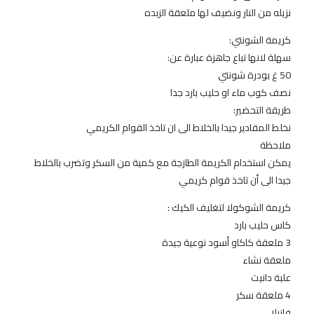
نزيله من النار ونضيف لها ملعقة الزبده
كريمة الشونتي:
سهلة لانها تباع جاهزة عبارة عن:
50 غ بودرة شونتي
نصف كوب ماء او حليب بارد جدا
طريقة التحضير:
نخلط المقادير جيدا بالخلاط الى ان تاخذ القوام الكريمي
ملاحظة
يمكن استخدام الكريمة الطازجة مع كمية من السكر وتضرب بالخلاط
جيدا الى أن تاخذ قوام كريمي
كريمة الشوكولا لتغليف الكيك :
كاس حليب بارد
3 ملعقة كاكاو أسود نوعية جيدة
ملعقة نشاء
علبة دانيت
4 ملعقة سكر
فانيلا