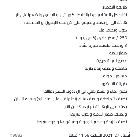
طريقة التحضير:
نخلط كل المقادير جيدا بالخلاط الكهربائي او اليدوي وا ضعها على نار
هادئة الى ان يعقد ونضيفو على كريمــة الليمون او الحامضة :
كوب ونصف ماء
250 غ سكر عادي (كاس و رب)
3 ونصف ملعقة كبيرة نشاء
صفار بيضة
عصير لمونة كبيرة
ملعقة ونصف زبدة طرية
مبشور ليمونة
طريقة التحضير:
نضع الماء والسكر يغلي الى ان يذوب السكر تماااما
نضيف 3 ملعقة ونصف نشاء (نحلها في قليل ماء بارد) ونحرك الى ان
يعقد على نار هادئة ثم نبعدها عن النار
ونضيف صفار البيضة ونحرك سريعا
نضيف الزبدة وعصير الليمونة ومبشورها ونحرك سريعا
أكتوبر 27, 2021 الساعة 11:58 صباحًا
#9882