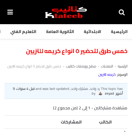
الرئيسية
الابتدائية
الثانوية العامة
التعليم الفني
ا
خمس طرق لتحضير ٥ انواع كريمه للتزيين
الرئيسية
›
المنتديات
›
مطبخ ووصفات كتاتيب
›
خمس طرق لتحضير ٥ انواع كريمه للتزيين
الوسوم:
كريمه للتزيين
This topic has رد واحد, مشارك واحد, and was last updated
قبل 4 سنوات، 9
أشهر
by
zeyad
.
مشاهدة مشاركاتين - 1 إلى 2 (من مجموع 2)
الكاتب
المشاركات