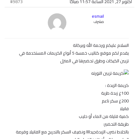
أكتوبر 27, 2021 الساعة 11:57 صباحًا
#9873
esmail
مشرف
السلام عليكم ورحمة الله وبركاتة
يقدم لكم موقع كتاتيب خمسة 5 أنواع الكريمات المستخدمة في
تزيين الكيكات وطرق تحضيرها في المنزل
كريمة الزبدة :
100غ زبدة طرية
200غ سكر ناعم
فانيلا
كمية قليلة من الماء أو حليب
طريقة التحضير:
بالخلاط نضرب الزبدةجيداااا ونضيف السكر بالتدريج مع الفانيلا وقرصة