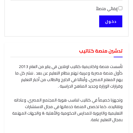
إبقائي متصلاً
دخول
تدشين منصة كتاتيب
تأسست منصة واكاديمية كتاتيب اونلاين في يناير من العام 2013
كأول منصة مصرية وعربية تهتم بنظام التعليم عن بعد . ننشر كل ما
يهم المعلم المصري، وأبنائنا في الخارج والطالب من أخبار التعليم
وقرارات الوزارة وجديد المناهج الدراسية .
وتجهزنا خصيصاً في كتاتيب لنناسب هوية المجتمع المصري، وعاداته
وتقاليده. كما تخصص المنصة خدماتها في مجال الاستشارات
التعليمية والتربوية للمدارس الحكومية والأهلية & والجهات المهتمة
بمجال التعليم عامة.