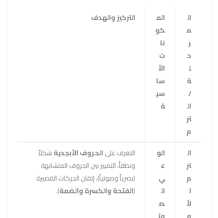
ال
الم
التركيز والهدف
م
كو
ر
نا
ح
ت
ل
الأ
ة
سا
/
سي
ال
ة
تر
م
ال
الو
التعرف على
الحروف الأبجدية
شكلاً
تر
ع
ونطقاً، التمييز بين الحروف المتشابهة
م
ي
(بصرياً وصوتياً)، إتقان الحركات القصيرة
ا
ال
(
الفتحة والكسرة والضمة
).
لأ
ص
و
وت