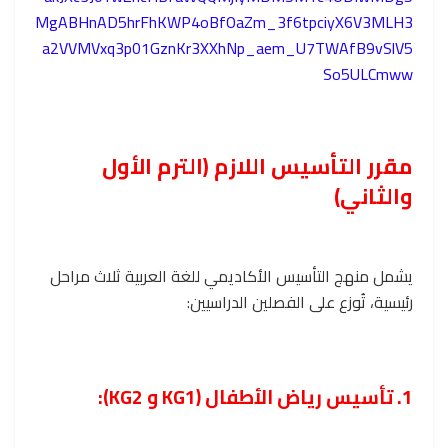
MgABHnAD5hrFhKWP4oBfOaZm_3f6tpciyX6V3MLH3
a2VVMVxq3p01GznKr3XXhNp_aem_U7TWAfB9vSlV5
So5ULCmww
مقرر التأسيس اللازم (الترم الأول
والثاني)
يشمل منهج التأسيس الأكاديمي للغة العربية ثلاث مراحل
رئيسية، تُوزع على الفصلين الدراسيين:
1. تأسيس رياض الأطفال (KG1 و KG2):