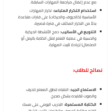
مع عدم إغفال مراجعة المهارات السابقة.
استخدام التكرار المتباعد:
تكرار المهارات
الأساسية (كالحروف والحركات) على فترات متباعدة
بدلاً من التكرار المكثف في فترة قصيرة.
التنويع في الأساليب:
دمج الأنشطة الحركية
والحسية في عملية التعلم (مثل الكتابة بالرمل أو
الصلصال) لزيادة تثبيت المهارة.
نصائح للطلاب:
الاستماع الجيد:
الانتباه لنطق المعلم للحرف
والصوت لتقليده بشكل صحيح.
الكتابة المستمرة:
التدريب اليومي على مسك
القلم وكتابة الحروف والكلمات لتثبيت الشكل.