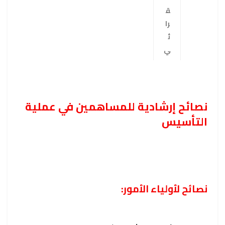
ق
را
ئ
ي
نصائح إرشادية للمساهمين في عملية
التأسيس
نصائح لأولياء الأمور: