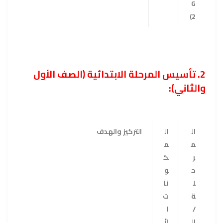
G
2)
2. تأسيس المرحلة الابتدائية (الصف الأول
والثاني):
ال
ال
التركيز والهدف
م
م
ر
ك
ح
و
ل
نا
ة
ت
/
ا
ال
لأ