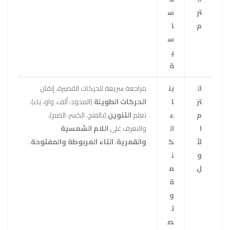
تر
س
م
ا
س
ي
ة
ال
بن
مراجعة سريعة للحركات القصيرة، إتقان
تر
ا
الحركات الطويلة
(المدود: ألف، واو، ياء)،
م
ء
تعلم
التنوين
(بالفتح، الكسر، الضم)،
ا
ال
والتعرف على
اللام الشمسية
لأ
ك
والقمرية
،
التاء المربوطة والمفتوحة
.
و
ل
ل
م
ة
و
ت
ص