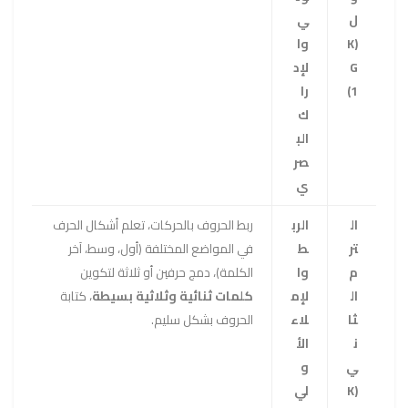
ل
ي
(K
وا
G
لإد
1)
را
ك
الب
صر
ي
ال
الرب
ربط الحروف بالحركات، تعلم أشكال الحرف
تر
ط
في المواضع المختلفة (أول، وسط، آخر
م
وا
الكلمة)، دمج حرفين أو ثلاثة لتكوين
ال
لإم
كلمات ثنائية وثلاثية بسيطة
، كتابة
ثا
لاء
الحروف بشكل سليم.
ن
الأ
ي
و
(K
لي