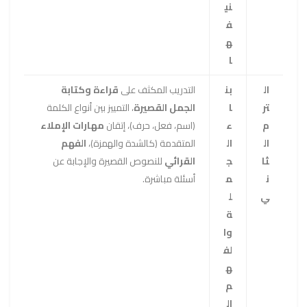
ني
ف
ه
ا
ال
بن
التدريب المكثف على
قراءة وكتابة
تر
ا
الجمل القصيرة
، التمييز بين أنواع الكلمة
م
ء
(اسم، فعل، حرف)، إتقان
مهارات الإملاء
ال
ال
المتقدمة (كالشدة والهمزة)،
الفهم
ثا
ج
القرائي
للنصوص القصيرة والإجابة عن
ن
م
أسئلة مباشرة.
ي
ل
ة
وا
لف
ه
م
ال