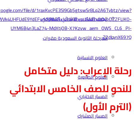
fbclid=IwY2xjawN