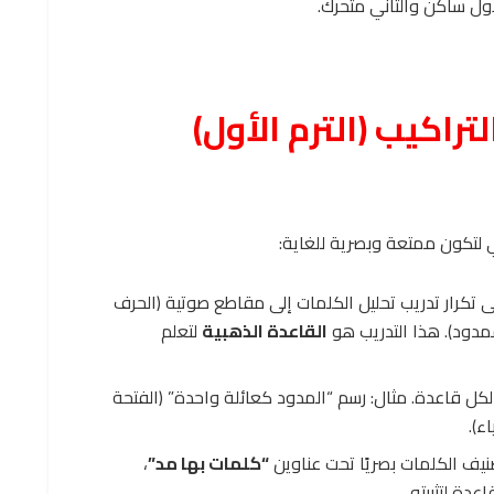
ول ساكن والثاني متحرك.
راكيب (الترم الأول)
ي لتكون ممتعة وبصرية للغاية:
 تكرار تدريب تحليل الكلمات إلى مقاطع صوتية (الحرف
مدود). هذا التدريب هو
القاعدة الذهبية
لتعلم
ل قاعدة. مثال: رسم “المدود كعائلة واحدة” (الفتحة
ء).
ف الكلمات بصريًا تحت عناوين
“كلمات بها مد”
،
عدة لتثبيته.