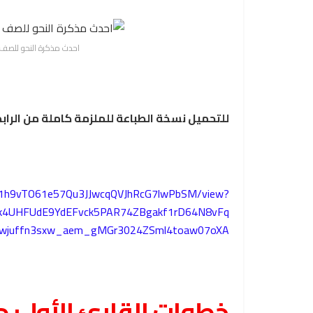
احدث مذكرة النحو للصف ال
للتحميل نسخة الطباعة للملزمة كاملة من الرابط
e/d/1h9vTO61e57Qu3JJwcqQVJhRcG7lwPbSM/view?
WVk4UHFUdE9YdEFvck5PAR74ZBgakf1rD64N8vFq
uwjuffn3sxw_aem_gMGr3024ZSml4toaw07oXA
خطوات القارئ الأول: دل