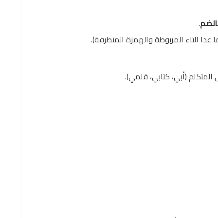
بالضم
.
ا عدا التاء المربوطة والهمزة المتطرفة).
 المتكلم (أبي، كتابي، قلمي).