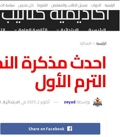
الرئيسية
الدورات
تسجيل الطلاب والمعلمين
الشروط
كن مدرس
سياسة الخ
الرئيسية
الابتدائية
الثانوية العامة
الت
الرئيسية
الابتدائية
احدث مذكرة النح
الترم الأول
بواسطة
zeyad
أكتوبر 2, 2025
في
الابتدائية
,
ا
Share on Facebook