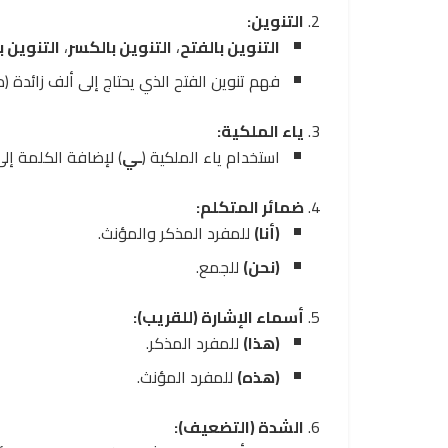
التنوين:
التنوين بالفتح
،
التنوين بالكسر
،
التنوين 
فهم تنوين الفتح الذي يحتاج إلى ألف زائدة (م
ياء الملكية:
استخدام ياء الملكية (
ـي
) لإضافة الكلمة إلى
ضمائر المتكلم:
(أنا)
للمفرد المذكر والمؤنث.
(نحن)
للجمع.
أسماء الإشارة (للقريب):
(هذا)
للمفرد المذكر.
(هذه)
للمفرد المؤنث.
الشدة (التضعيف):