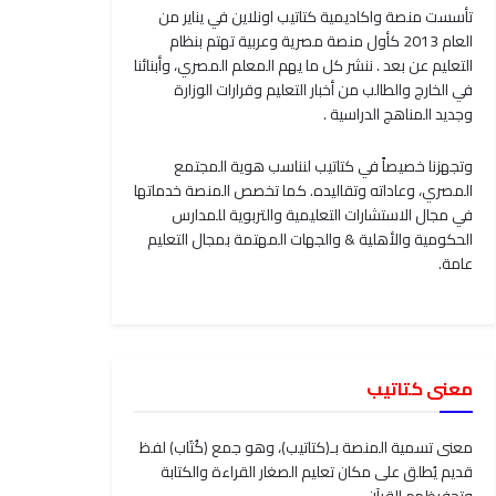
تأسست منصة واكاديمية كتاتيب اونلاين في يناير من
العام 2013 كأول منصة مصرية وعربية تهتم بنظام
التعليم عن بعد . ننشر كل ما يهم المعلم المصري، وأبنائنا
في الخارج والطالب من أخبار التعليم وقرارات الوزارة
وجديد المناهج الدراسية .
وتجهزنا خصيصاً في كتاتيب لنناسب هوية المجتمع
المصري، وعاداته وتقاليده. كما تخصص المنصة خدماتها
في مجال الاستشارات التعليمية والتربوية للمدارس
الحكومية والأهلية & والجهات المهتمة بمجال التعليم
عامة.
معنى كتاتيب
معنى تسمية المنصة بـ(كتاتيب)، وهو جمع (كُتَاب) لفظ
قديم يُطلق على مكان تعليم الصغار القراءة والكتابة