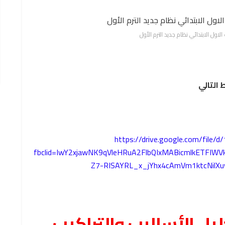
اول الابتدائي نظام جديد الترم الأول
 التالي
https://drive.google.com/fil
fbclid=IwY2xjawNK9qVleHRuA2FlbQIxMABicmlkETFI
Z7-RISAYRL_x_jYhx4cAmVm1ktcNilX
يل الأساليب والتراكيب