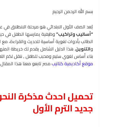
بسم الله الرحمن الرحيم
يُعد الصف الأول الابتدائي هو مرحلة الانطلاق في عا
“أساليب وتراكيب”
وظيفية يمارسها الطفل في حياته
الطالب بأدوات لغوية أساسية للحديث والقراءة، مع ا
و
التنوين
. هذا الدليل الشامل يقدم لك خريطة المن
بناء أساس لغوي سليم ومحبب للطفل , ننقل لكم الت
موقع أكاديمية كتاتيب
مصر تابعو معنا هذا المقال ,
تحميل احدث مذكرة النحو 
جديد الترم الأول