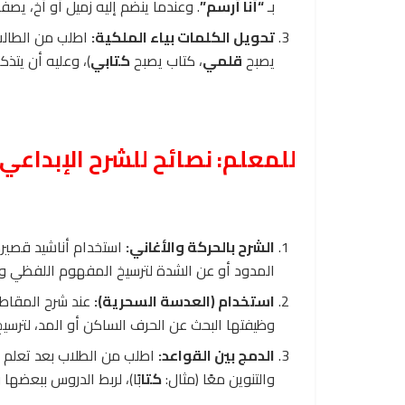
بـ
“أنا أرسم”
. وعندما ينضم إليه زميل أو أخ، يصف
تحويل الكلمات بياء الملكية:
اطلب من الطالب 
يصبح
قلمي
، كتاب يصبح
كتابي
)، وعليه أن يتذك
للمعلم: نصائح للشرح الإبداعي
الشرح بالحركة والأغاني:
استخدام أناشيد قصيرة
المدود أو عن الشدة لترسيخ المفهوم اللفظي و
استخدام (العدسة السحرية):
عند شرح المقاطع
وظيفتها البحث عن الحرف الساكن أو المد، لترسي
الدمج بين القواعد:
اطلب من الطلاب بعد تعلم ال
والتنوين معًا (مثال:
كتا
بًا)، لربط الدروس ببعضه