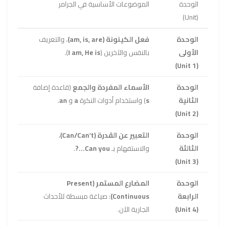
الوحدة
الموضوعات الأساسية في الجرامر
(Unit)
الوحدة
فعل الكينونة (am, is, are)
، والتعريف
الأولى
بالنفس والآخرين (
I am, He is
).
(Unit 1)
الوحدة
الأسماء المفردة والجمع
(قاعدة إضافة
الثانية
s
) واستخدام أدوات النكرة
a
و
an
.
(Unit 2)
الوحدة
التعبير عن القدرة (Can/Can’t)
،
الثالثة
والاستفهام بـ
Can you…?
.
(Unit 3)
الوحدة
المضارع المستمر (Present
الرابعة
Continuous)
: صياغة مبسطة للأحداث
(Unit 4)
الجارية الآن.