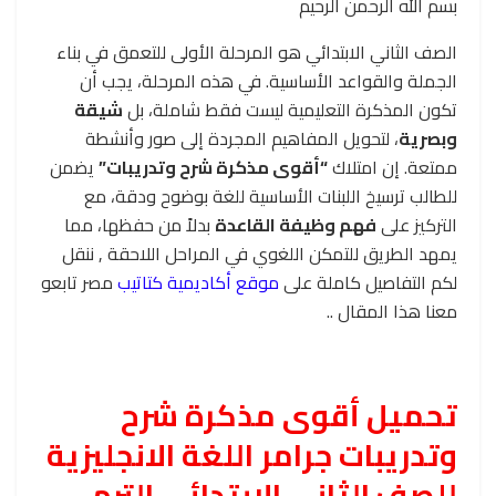
بسم الله الرحمن الرحيم
الصف الثاني الابتدائي هو المرحلة الأولى للتعمق في بناء
الجملة والقواعد الأساسية. في هذه المرحلة، يجب أن
تكون المذكرة التعليمية ليست فقط شاملة، بل
شيقة
وبصرية
، لتحويل المفاهيم المجردة إلى صور وأنشطة
ممتعة. إن امتلاك
“أقوى مذكرة شرح وتدريبات”
يضمن
للطالب ترسيخ اللبنات الأساسية للغة بوضوح ودقة، مع
التركيز على
فهم وظيفة القاعدة
بدلاً من حفظها، مما
يمهد الطريق للتمكن اللغوي في المراحل اللاحقة , ننقل
لكم التفاصيل كاملة على
موقع أكاديمية كتاتيب
مصر تابعو
معنا هذا المقال ..
تحميل أقوى مذكرة شرح
وتدريبات جرامر اللغة الانجليزية
للصف الثاني الابتدائي الترم