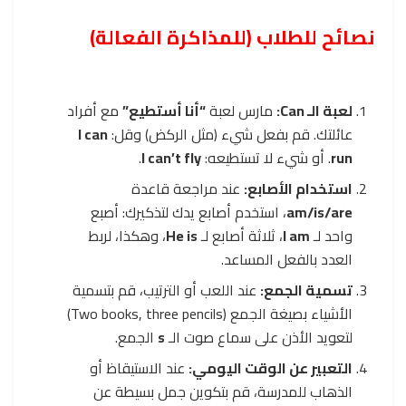
نصائح للطلاب (للمذاكرة الفعالة)
لعبة الـ Can:
مارس لعبة
“أنا أستطيع”
مع أفراد
عائلتك. قم بفعل شيء (مثل الركض) وقل:
I can
run
. أو شيء لا تستطيعه:
I can’t fly
.
استخدام الأصابع:
عند مراجعة قاعدة
am/is/are
، استخدم أصابع يدك لتذكيرك: أصبع
واحد لـ
I am
، ثلاثة أصابع لـ
He is
، وهكذا، لربط
العدد بالفعل المساعد.
تسمية الجمع:
عند اللعب أو الترتيب، قم بتسمية
الأشياء بصيغة الجمع (Two books, three pencils)
لتعويد الأذن على سماع صوت الـ
s
الجمع.
التعبير عن الوقت اليومي:
عند الاستيقاظ أو
الذهاب للمدرسة، قم بتكوين جمل بسيطة عن