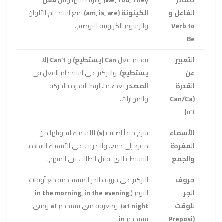
ضمائر
We, You, They)
والربط بينها وبين
فعل
الفاعل و
الكينونة (am, is, are)
، مع استخدام الألوان
Verb to
والرسوم الكرتونية للتوضيح.
Be
التعبير
تقديم فعل
Can (يستطيع)
و
Can’t (لا
عن
يستطيع)
، والتركيز على استخدام الفعل في
القدرة
المصدر
بعدهما، لربط القدرة بالحركة
(Can/Ca
والمهارات.
n’t)
الأسماء
شرح مبدأ إضافة
(s)
للأسماء لتحويلها من
المفردة
مفرد إلى جمع، والتدريب على الأسماء الشاذة
والجمع
البسيطة التي تقابل الطالب في المنهج.
حروف
التركيز على حروف الجر المستخدمة مع أوقات
الجر
اليوم (
in the morning, in the evening,
للوقت
at night
)، ومعرفة متى نستخدم
at
ومتى
(Preposi
نستخدم
in
.