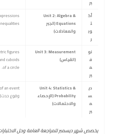
بر
أك
Unit 2: Algebra &
ت
Equations (الجبر
Solving inequalities (
وب
والمعادلات)
ر
نو
Unit 3: Measurement
ف
(القياس)
م
of a circle.
بر
دي
Unit 4: Statistics &
س
Probability (الإحصاء
وقوع حدث).
م
والاحتمالات)
بر
يخصص شهر ديسمبر للمراجعة العامة وحل الاختبارات ا