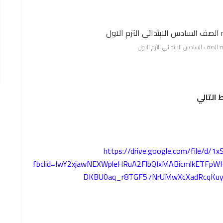
 التالي
https://drive.google.com/file/
fbclid=IwY2xjawNEXWpleHRuA2FlbQIxMABicmlkETFp
DKBU0aq_r8TGF57NrUMwXcXadRcqKuy0