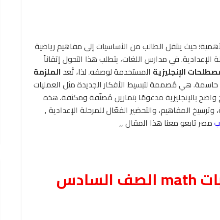
أهمية؛ حيث ينتقل الطالب من الأساسيات إلى مفاهيم رياضية
رحلة الإعدادية. في مدارس اللغات، يتطلب هذا التحول إتقاناً
مصطلحات الإنجليزية
المستخدمة لوصفه. لذا، تُعد
الملزمة
حاسمة. هي مُصممة لتبسيط الأفكار الجديدة مثل العمليات
اضح بالإنجليزية مدعومًا بتمارين مُصنّفة ومكثفة. هذه
، وترسيخ المفاهيم، والتحضير الفعّال للمرحلة الإعدادية ,
ب
مصر تابعو معنا هذا المقال ,,
تحميل ملزمة شرح وتدريبات math الصف السادس