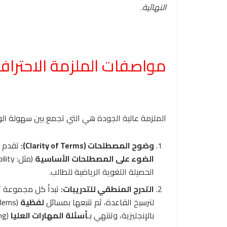
النهائية.
مواصفات الملزمة الاحترافي
الملزمة عالية الجودة هي التي تجمع بين سهولة ال
وضوح المصطلحات (Clarity of Terms):
تقدم ا
الضوء على المصطلحات الأساسية
(مثل:
y
t
i
l
bi
الحصيلة اللغوية الرياضية للطالب.
التدرج المنطقي للتدريبات:
تبدأ كل مجموعة تدر
لترسيخ القاعدة، ثم تتبعها بمسائل
لفظية
بالإنجليزية، وتنتهي بـ
أسئلة المهارات العليا
(Higher Order Thinking).