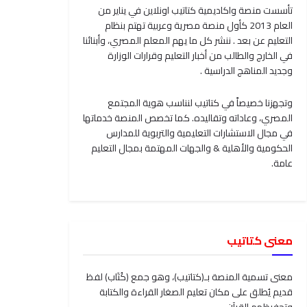
تأسست منصة واكاديمية كتاتيب اونلاين في يناير من
العام 2013 كأول منصة مصرية وعربية تهتم بنظام
التعليم عن بعد . ننشر كل ما يهم المعلم المصري، وأبنائنا
في الخارج والطالب من أخبار التعليم وقرارات الوزارة
وجديد المناهج الدراسية .
وتجهزنا خصيصاً في كتاتيب لنناسب هوية المجتمع
المصري، وعاداته وتقاليده. كما تخصص المنصة خدماتها
في مجال الاستشارات التعليمية والتربوية للمدارس
الحكومية والأهلية & والجهات المهتمة بمجال التعليم
عامة.
معنى كتاتيب
معنى تسمية المنصة بـ(كتاتيب)، وهو جمع (كُتَاب) لفظ
قديم يُطلق على مكان تعليم الصغار القراءة والكتابة