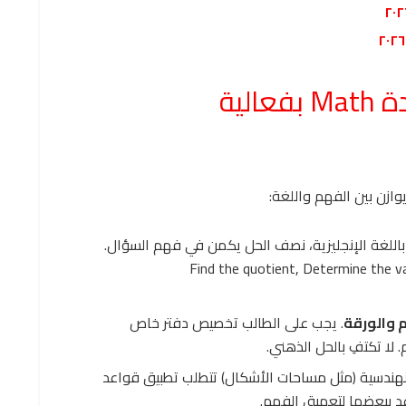
لية
ي مادة Math باللغة الإنجليزية، نصف الحل يكمن في فهم السؤال.
F
in
d
t
h
e
q
u
o
t
i
e
n
t
,
De
t
er
min
e
t
h
e
v
م والورقة
. يجب على الطالب تخصيص دفتر خاص
 لا تكتفِ بالحل الذهني.
هندسية (مثل مساحات الأشكال) تتطلب تطبيق قواعد
عد ببعضها لتعميق الفهم.