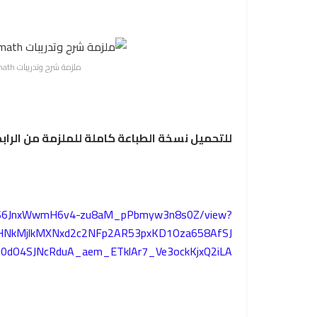
ملزمة شرح وتدريبات math الصف السادس الابتدائي الترم الاول
للتحميل نسخة الطباعة كاملة للملزمة من الرابط
d/1xS6JnxWwmH6v4-zu8aM_pPbmyw3n8s0Z/view?
WHNkMjlkMXNxd2c2NFp2AR53pxKD1Oza658AfSJ
dO4SJNcRduA_aem_ETklAr7_Ve3ockKjxQ2iLA