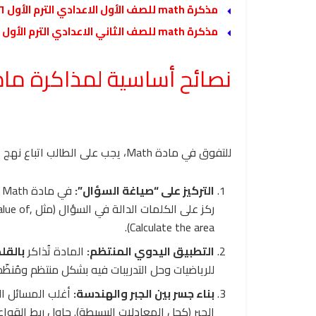
مذكرة math للصف الأول الاعدادي الترم الأول ٢٠٢٦
مذكرة math للصف الثاني الاعدادي الترم الأول ٢٠٢٦
نصائح أساسية لمذاكرة مادة Math بفعا
للتفوق في مادة Math، يجب على الطالب اتباع نهج يوازن بين الفهم واللغة:
التركيز على “صياغة السؤال”:
ف
ركز على الكلمات الدالة في السؤال (مثل
,
f
o
e
u
l
a
).
C
a
l
c
u
l
a
t
e
t
h
e
a
re
a
التطبيق اليدوي المنتظم:
المادة تُذاكر
بالقل
للرياضيات وحل التدريبات فيه بشكل منتظم ومُنظّم.
بناء جسر بين الجبر والهندسة:
أغلب المسائل ال
الجبر (كحل المعادلات البسيطة). حاول ربط القوا