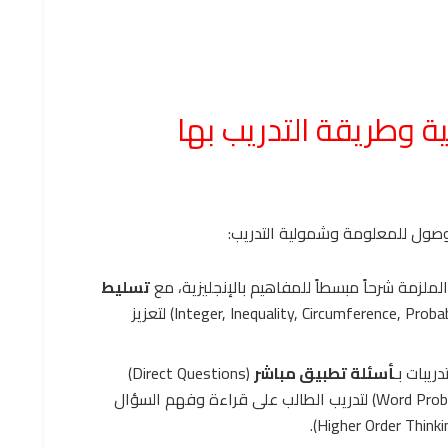
ة وطريقة التدريب بها
وصول للمعلومة وشمولية التدريب:
لملزمة شرحاً مبسطاً للمفاهيم بالإنجليزية، مع
تسليط
ba
ro
P
,
ce
n
ere
f
m
u
rc
i
C
,
y
t
i
l
a
u
q
e
n
I
,
er
g
e
t
n
I
) لتعزيز
يبات بـ
أسئلة تطبيق مباشر
(Direct Questions)
(Word Problems) لتدريب الطالب على قراءة وفهم السؤال