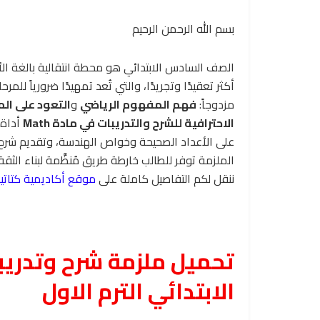
بسم الله الرحمن الرحيم
الصف السادس الابتدائي هو محطة انتقالية بالغة ال
أكثر تعقيدًا وتجريدًا، والتي تُعد تمهيدًا ضرورياً للم
مزدوجاً:
فهم المفهوم الرياضي
و
التعود على ال
الاحترافية للشرح والتدريبات في مادة Math
أداة 
على الأعداد الصحيحة وخواص الهندسة، وتقديم شرح و
الملزمة توفر للطالب خارطة طريق مُنظَّمة لبناء الثقة
ننقل لكم التفاصيل كاملة على
موقع أكاديمية كتاتي
الابتدائي الترم الاول