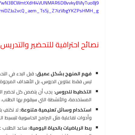
SEYwN3BCWmtXdHl4VUNMAR6D8vvkyBVlyTuo8j9
1lmiDZJu2vcQ_aem_TsSj_Z7izVbgYKZPsHMH_g
نصائح احترافية للتحضير والتدريس
فهم المنهج بشكل عميق:
قبل البدء في التح
ليس فقط عناوين الدروس، بل الأهداف المرجوة
التخطيط للدروس:
يجب أن يتضمن كل تحضير الأ
المستخدمة، والأنشطة التي سيقوم بها الطلاب.
استخدام وسائل تعليمية متنوعة:
لا تكتفِ ب
وأدوات تفاعلية مثل البرامج الحاسوبية لتبسيط ا
ربط الرياضيات بالحياة اليومية:
ساعد الطلاب ع