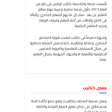
تأسست منصة واكاديمية كتاتيب اونلاين في يناير من
العام 2013 كأول منصة مصرية وعربية تهتم بنظام
التعليم عن بعد . ننشر كل ما يهم المعلم المصري، وأبنائنا
في الخارج والطالب من أخبار التعليم وقرارات الوزارة
وجديد المناهج الدراسية .
وتجهزنا خصيصاً في كتاتيب لنناسب هوية المجتمع
المصري، وعاداته وتقاليده. كما تخصص المنصة خدماتها
في مجال الاستشارات التعليمية والتربوية للمدارس
الحكومية والأهلية & والجهات المهتمة بمجال التعليم
عامة.
معنى كتاتيب
معنى تسمية المنصة بـ(كتاتيب)، وهو جمع (كُتَاب) لفظ
قديم يُطلق على مكان تعليم الصغار القراءة والكتابة