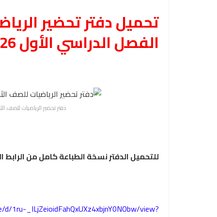
تحميل دفتر تحضير الرياض
الفصل الدراسي الأول 2026
دفتر تحضير الرياضيات للصف الثا
للتحميل الدفتر نسخة الطباعة كامل من الرابط ال
ile/d/1ru-_ILjZeioidFahQxUXz4xbjnY0NObw/view?