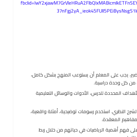
fbclid=IwY2xjawM7GrVleHRuA2FlbQIxMABicmlkETFn
37nFgj2yA_ieok45FUll5PEiBysNsgS
ضير، يجب على المعلم أن يستوعب المنهج بشكل كامل،
 من كل وحدة دراسية.
هداف المحددة للدرس، الأدوات والوسائل التعليمية
الشرح النظري. استخدم رسومات توضيحية، أمثلة واقعية،
لمفاهيم المعقدة.
لى فهم أهمية الرياضيات في حياتهم من خلال ربط