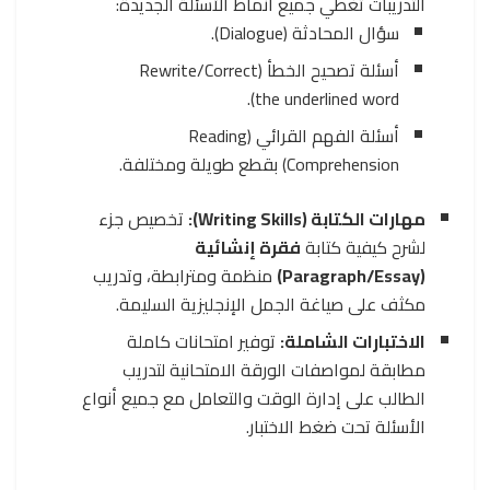
التدريبات تغطي جميع أنماط الأسئلة الجديدة:
سؤال المحادثة (Dialogue).
أسئلة تصحيح الخطأ (Rewrite/Correct
the underlined word).
أسئلة الفهم القرائي (Reading
Comprehension) بقطع طويلة ومختلفة.
مهارات الكتابة (Writing Skills):
تخصيص جزء
لشرح كيفية كتابة
فقرة إنشائية
(Paragraph/Essay)
منظمة ومترابطة، وتدريب
مكثف على صياغة الجمل الإنجليزية السليمة.
الاختبارات الشاملة:
توفير امتحانات كاملة
مطابقة لمواصفات الورقة الامتحانية لتدريب
الطالب على إدارة الوقت والتعامل مع جميع أنواع
الأسئلة تحت ضغط الاختبار.