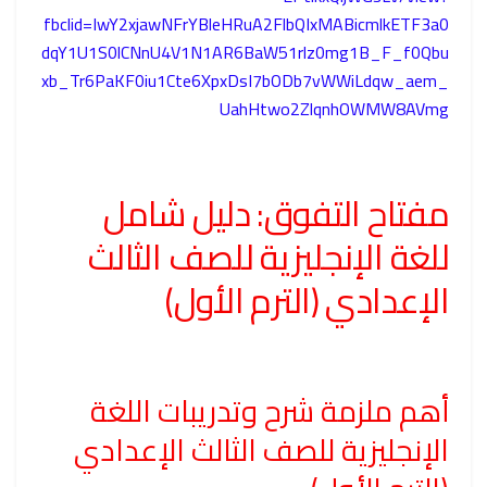
fbclid=IwY2xjawNFrYBleHRuA2FlbQIxMABicmlkETF3a0
dqY1U1S0lCNnU4V1N1AR6BaW51rlz0mg1B_F_f0Qbu
xb_Tr6PaKF0iu1Cte6XpxDsI7bODb7vWWiLdqw_aem_
UahHtwo2ZlqnhOWMW8AVmg
مفتاح التفوق: دليل شامل
للغة الإنجليزية للصف الثالث
الإعدادي (الترم الأول)
أهم ملزمة شرح وتدريبات اللغة
الإنجليزية للصف الثالث الإعدادي