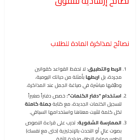
نصائح إرشادية للتفوق
نصائح لمذاكرة المادة للطلاب
الربط والتطبيق:
لا تحفظ القواعد كقوانين
مجردة، بل
اربطها
بأمثلة من حياتك اليومية،
وطبّقها مباشرة في صياغة الجمل عند المذاكرة.
استخدام “دفتر الكلمات”:
خصص دفتراً صغيراً
لتسجيل الكلمات الجديدة، مع كتابة
جملة كاملة
لكل كلمة لتثبيت معناها واستخدامها السياقي.
الممارسة الشفوية:
تدرب على قراءة النصوص
بصوت عالٍ أو التحدث بالإنجليزية (حتى مع نفسك)
لتطوير مهارة النطق وزيادة الثقة.