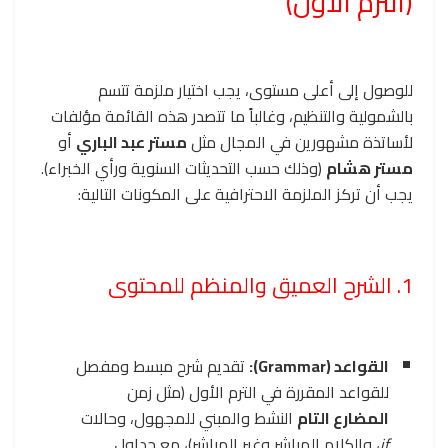
(الترم الأول)
للوصول إلى أعلى مستوى، يجب اختيار ملزمة تتسم
بالشمولية والتنظيم، وغالباً ما تتصدر هذه القائمة مؤلفات
لأساتذة مشهورين في المجال مثل
مستر عبد الباري
أو
مستر هشام
(وذلك حسب التحديثات السنوية ورأي الخبراء).
يجب أن تركز الملزمة الاحترافية على المكونات التالية:
1. الشرح العميق والمنظم للمحتوى
القواعد (Grammar):
تقديم شرح مبسط ومفصل
للقواعد المقررة في الترم الأول (مثل زمن
المضارع التام
النشط والمبني للمجهول، وحالات
if
، والكلام المباشر وغير المباشر)، مع جداول