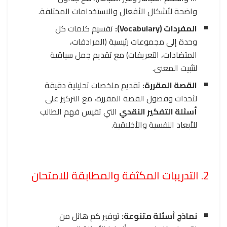
واضحة لأشكال الأفعال والاستخدامات المختلفة.
المفردات (Vocabulary):
تقسيم كلمات كل
وحدة إلى مجموعات رئيسية (المرادفات،
المتضادات، التعريفات) مع تقديم جمل سياقية
لتثبيت المعنى.
القصة المقررة:
تقديم ملخصات تحليلية دقيقة
لأحداث وفصول القصة المقررة، مع التركيز على
أسئلة التفكير النقدي
التي تقيس فهم الطالب
للأبعاد النفسية والأخلاقية.
2. التدريبات المكثفة والمطابقة للامتحان
نماذج أسئلة متنوعة:
توفير كم هائل من