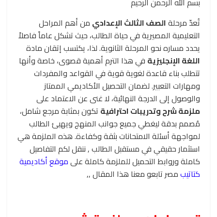
بسم الله الرحمن الرحيم
تُعدّ مرحلة
الصف الثالث الإعدادي
من أهم المراحل
التعليمية المصيرية في حياة الطالب، حيث تشكل عاماً فاصلاً
يحدد مساره نحو المرحلة الثانوية. لذا، يكتسب إتقان مادة
اللغة الإنجليزية
في هذا الترم أهمية قصوى، خاصة وأنها
تتطلب بناء قاعدة لغوية قوية في القواعد والمفردات
ومهارات التعبير. لضمان التحصيل الأكاديمي الممتاز
والوصول إلى الدرجة النهائية، لا غنى عن الاعتماد على
ملزمة شرح وتدريبات احترافية
تكون بمثابة مرجع شامل،
مُصمم بدقة ليغطي جميع جوانب المنهج ويهيئ الطالب
لمواجهة أسئلة الامتحانات بثقة وكفاءة. هذه الملزمة هي
استثمار حقيقي في مستقبل الطالب , ننقل لكم التفاصيل
كاملة وروابط التحميل للملزمة كاملة على
موقع أكاديمية
كتاتيب
مصر تابعو معنا هذا المقال ,,