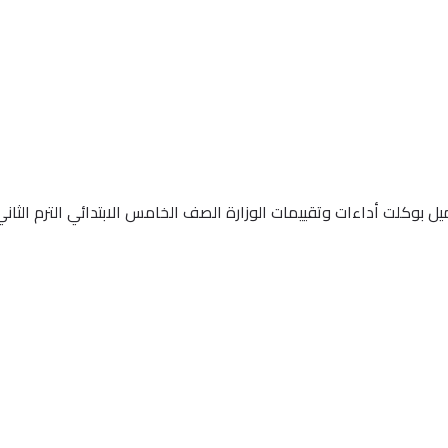
قييمات الوزارة الصف الخامس الابتدائي الترم الثاني 2025 ، ننقل لكم التفاصيل كاملة عل