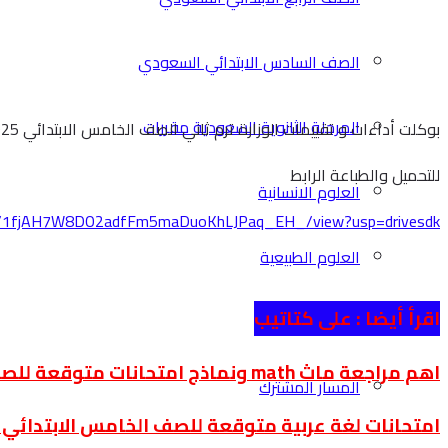
الصف السادس الابتدائي السعودي
المرحلة الثانوية السعودية مقررات
بوكلت أداءات و تقييمات الوزارة ترم ثاني الصف الخامس الابتدائي 2025
للتحميل والطباعة الرابط
العلوم الانسانية
le/d/1fjAH7W8DO2adfFm5maDuoKhLJPaq_EH_/view?usp=drivesdk
العلوم الطبيعية
اقرأ أيضا :
على كتاتيب
المسار الاختياري
اهم مراجعة ماث math ونماذج امتحانات متوقعة للصف الخامس الابتدائي لغات الفصل الدراسي الثاني
المسار المشترك
امتحانات لغة عربية متوقعة للصف الخامس الابتدائي ا