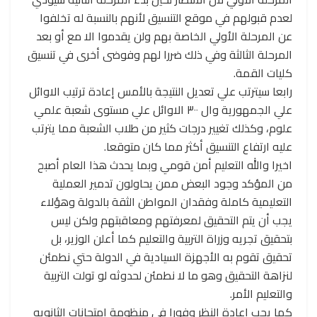
لعدم قبولهم في موقع التنسيق لأنهم بالنسبة له تخلفوا
عن المرحلة الأولي الخاصة بهم ولن يقدموا الا مع أو بعد
المرحلة الثالثة وفي ذلك ضررا لهم وفوضى أخرى في تنسيق
كليات القمة.
رابعا سيترتب علي تعديل النتيجة بالأمس إعادة ترتيب الاوائل
علي الجمهورية وال ٣٠٠ الاوائل علي مستوى شعبة علمي
علوم، وكذلك تغيير درجات كثير من طلاب الشعبة مما يترتب
عليه ارتفاع التنسيق أكثر مما كان متوقعا.
اخيرا والله التعليم أمن قومي وبما يحدث هذا العام أصبح
من المؤكد وجود البعض ممن يحاولون تدمير العملية
التعليمية كاملة وفقدان المواطن الثقة بالدولة وهؤلاء
يجب أن يتم التحقيق لمعرفتهم ومعاقبتهم ولكن ليس
بتحقيق تجريه وزراة التربية والتعليم كما أعلن الوزير، بل
تحقيق تقوم به الأجهزة السيادية في الدولة حتي نطمئن
لنزاهة التحقيق وهو ما لا نطمئن لحدوثه لو تولت التربية
والتعليم الأمر.
كما يجب إعادة النظر وفورا في منظومة امتحانات الثانويه