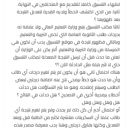
لانتهاء التنسيق كاملا للتقديم مع المتخلفين في النهاية.
ثانيا: من الذي اكتشف الخطأ ولديه القدرة لتعديل النتيجة
بعد ظهورها ؟
ثالثا مكتب التنسيق يتبع وزارة التعليم العالي ولا علاقة له
بدرجات طلاب الثانوية العامة التي تخص التربية والتعليم.
وبالتالي فظهور نتيجة في موقع التنسيق يجب أن تكون هي
المرسلة من وزارة التربية والتعليم. ألم يكن على الوزارة أن
تعلن ما حدث قبل أن ترسل النتيجة المعدلة لمكتب التنسيق
حتي لا تثير بلبلة مثل الحادثة الآن ؟؟
هناك احتمال ثاني هو أن يكون لم يتم تغيير درجات أي طالب
وأن ما حدث هو خطأ برمجي نتج عنه اضافة درجتين لبعض
الطلاب وسيتم إصلاحه. وهو ما يثير التساؤلات هل حدثت
أخطاء برمجية أخرى في التصحيح ؟ هل حدثت في النتائج ؟
هل وهل وهل وهل
أو احتمال أخير أن كل ذلك لم يحدث ولم يتم تغيير نتيجة أي
طالب علما أن السكرينات منتشرة لكثير من الطلبة قبل وبعد
التعديل وكلها بفارق درجتين وهنا يجب معرفة مصدر هذه