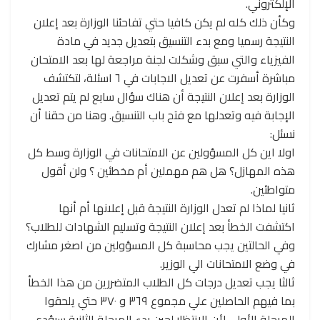
الإلكتروني.
وكأن ذلك كله لم يكن كافيا حتي تفاحئنا الوزارة بعد إعلان
النتيجة رسميا ومع بدء التنسيق بتعديل جديد في مادة
الفيزياء والتي سبق وشكلت لجنة مراجعة لها بعد الامتحان
مباشرة أسفرت عن تعديل الاجابات في ٦ اسئلة، لتكتشف
الوزارة بعد إعلان النتيجة أن هناك سؤال سابع لم يتم تعديل
الإجابة فيه وتعدلها مع فتح باب التنسيق. وهنا من حقنا أن
نسئل:
اولا اين كل المسؤولين عن الامتحانات في الوزارة وسط كل
هذه المهازل؟ هل هم مهملين أم مخطئين ؟ ولن أقول
متواطئين.
ثانيا لماذا لم تعدل الوزارة النتيجة قبل إعلانها أم أنها
اكتشفت الخطأ بعد إعلان النتيجة وتسليم الشهادات للطلاب؟
وفي الحالتين يجب محاسبة كل المسؤولين من اصغر مشارك
في وضع الامتحانات الي الوزير.
ثالثا يجب تعديل درجات كل الطلاب المتضررين من هذا الخطأ
بما فيهم الحاصلين علي مجموع ٣٦٩ و ٣٧٠ حتي يلحقوا
المرحلة الأولي لأن الانتظار لحين بدء المرحلة الثانية سيؤدي