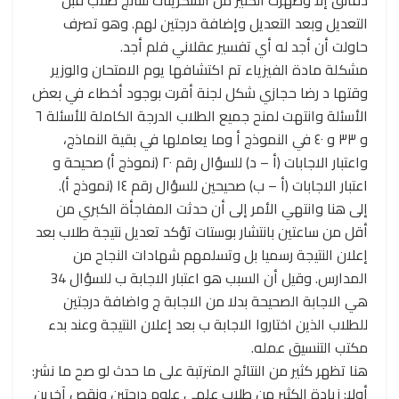
التعديل وبعد التعديل وإضافة درجتين لهم. وهو تصرف
حاولت أن أجد له أي تفسير عقلاني فلم أجد.
مشكلة مادة الفيزياء تم اكتشافها يوم الامتحان والوزير
وقتها د رضا حجازي شكل لجنة أقرت بوجود أخطاء في بعض
الأسئلة وانتهت لمنح جميع الطلاب الدرجة الكاملة للأسئلة ٦
و ٣٣ و ٤٠ في النموذج أ وما يعاملها في بقية النماذج،
واعتبار الاجابات (أ – د) للسؤال رقم ٢٠ (نموذج أ) صحيحة و
اعتبار الاجابات (أ – ب) صحيحين للسؤال رقم ١٤ (نموذج أ).
إلى هنا وانتهي الأمر إلى أن حدثت المفاجأة الكبري من
أقل من ساعتين بانتشار بوستات تؤكد تعديل نتيجة طلاب بعد
إعلان النتيجة رسميا بل وتسلمهم شهادات النجاح من
المدارس. وقيل أن السبب هو اعتبار الاجابة ب للسؤال 34
هي الاجابة الصحيحة بدلا من الاجابة ج واضافة درجتين
للطلاب الذين اختاروا الاجابة ب بعد إعلان النتيجة وعند بدء
مكتب التنسيق عمله.
هنا تظهر كثير من النتائج المترتبة على ما حدث لو صح ما نشر:
أولا: زيادة الكثير من طلاب علمي علوم درجتين ونقص آخرين