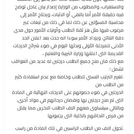
والاستغراب، والمطلوب من الوزارة إصدار بيان عاجل توضح
فيه حقيقة الأمر أما بالنفي أو الاثبات، ويحتاج الأمر إلى
محاسبة المسؤلين عن ذلك لما قي ذلك من تبعات غير
مرغوب فيها مثل هز ثقة الطلاب وأولياء الأمور حول مدى
دقة النتائج، ويزداد الأمر سوءا انه حدث بعد اعلان الحد
الأدنى للمرحلة الأولى وبدئها اليوم في ضوء شرائح الدرجات
القديمة التى اعلنتها وزارة التربية والتعليم ،
مع ذلك فان منح جميع الطلاب درجتين له عديد من العواقب
تشمل ؛
.تغيير الترتيب النسبي للطلاب وخاصة مع عدم استفادة كثير
من الطلاب من
الدرجتين في ضوء حصولهم على الدرجات النهائية في المادة
التى تم منح درجتين بها ونقصان درجاتهم في مواد أخرى،
وبالتالي سيتساوى معهم الاف الطلاب الاخرين مما يقلل
من فرص التحاقهم بالكلية التى يرغبونها
.تحول الاف من الطلاب الراسبين في تلك المادة من راسب