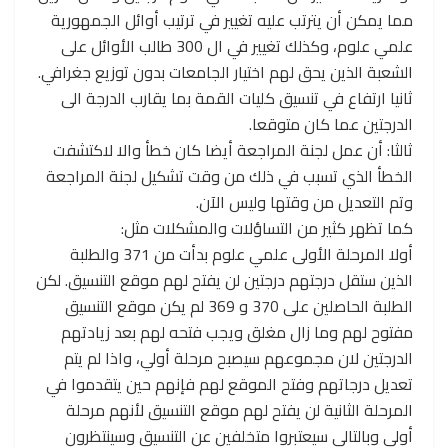
مما يمكن أن يترتب عليه تغيير في ترتيب أوائل الجمهورية
علمي علوم، وكذلك تغيير في ال 300 طالب الأوائل على
الشعبة الذين يحق لهم اختيار الجامعات بدون توزيع جغرافي.
ثانيا ارتفاع في تنسيق كليات القمة بما يقارب الدرجة الى
الدرجتين عما كان متوقعا.
ثالثا: أن عمل لجنة المراجعة أيضا كان خطأ والا لاكتشفت
الخطأ الذي تسبب في ذلك من وقت تشكيل لجنة المراجعة
وتم التعديل من وقتها وليس الآن.
كما تظهر كثير من التساؤلات والمشكلات مثل:
أولا المرحلة الأولى علمي علوم بدأت من 371 والطلبة
الذين ستقل درجتهم درجتين لن يفتح لهم موقع التنسيق. لكن
الطلبة الحاصلين على 370 و 369 لم يكن موقع التنسيق
مفتوح لهم وما زال مغلق ويجب فتحه لهم بعد زيادتهم
الدرجتين لان مجموعهم سيصبح مرحلة أولي، واذا لم يتم
تعديل درجاتهم وفتح الموقع لهم فإنهم حين يتقدموا في
المرحلة الثانية لن يفتح لهم موقع التنسيق لأنهم مرحلة
أولى وبالتالي سيعتبروا متخلفين عن التنسيق وسينتظرون