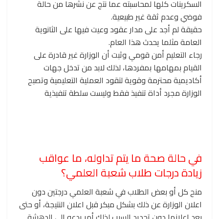
السكرينات كلها لمحاسبته عما نتج عن نشرها من حالة
فوضي وعدم ثقة غير طبيعية.
حقيقة لم أجد على مدار عقود وعيت فيها على الثانوية
العامة مثلما يحدث هذا العام.
رجاء التعليم أمن قومي وثبت أن الوزارة غير قادرة على
القيام بمهامها بمفردها، لذلك لابد من تدخل جهات
أكاديمية محترمة وقوية لتقود العملية التعليمية وتصبح
الوزارة مجرد أداة تنفيذ فقط وليست سلطة تنفيذية
في حالة صحة ما يتم تداوله، ما عواقب
زيادة درجات طلاب شعبة العلمي؟
منح كل أو بعض الطلاب في شعبة العلمي درجتين دون
اعلان الوزارة عن ذلك بشكل مبكر قبل اعلان النتيجة، أو حتى
بعد اعلانها دون تحديد السبب لذلك أمر يدعو إلى الدهشة