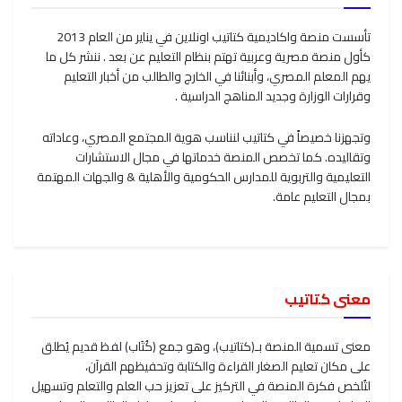
تأسست منصة واكاديمية كتاتيب اونلاين في يناير من العام 2013
كأول منصة مصرية وعربية تهتم بنظام التعليم عن بعد . ننشر كل ما
يهم المعلم المصري، وأبنائنا في الخارج والطالب من أخبار التعليم
وقرارات الوزارة وجديد المناهج الدراسية .
وتجهزنا خصيصاً في كتاتيب لنناسب هوية المجتمع المصري، وعاداته
وتقاليده. كما تخصص المنصة خدماتها في مجال الاستشارات
التعليمية والتربوية للمدارس الحكومية والأهلية & والجهات المهتمة
بمجال التعليم عامة.
معنى كتاتيب
معنى تسمية المنصة بـ(كتاتيب)، وهو جمع (كُتَاب) لفظ قديم يُطلق
على مكان تعليم الصغار القراءة والكتابة وتحفيظهم القرآن،
لتُلخص فكرة المنصة في التركيز على تعزيز حب العلم والتعلم وتسهيل