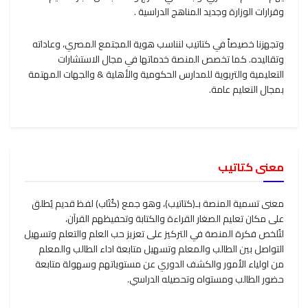
وقرارات الوزارة وجديد المناهج الدراسية .
وتجهزنا خصيصاً في كتاتيب لنناسب هوية المجتمع المصري، وعاداته
وتقاليده. كما تخصص المنصة خدماتها في مجال الاستشارات
التعليمية والتربوية للمدارس الحكومية والأهلية & والجهات المهتمة
بمجال التعليم عامة.
معنى كتاتيب
معنى تسمية المنصة بـ(كتاتيب)، وهو جمع (كُتَاب) لفظ قديم يُطلق
على مكان تعليم الصغار القراءة والكتابة وتحفيظهم القرآن،
لتُلخص فكرة المنصة في التركيز على تعزيز حب العلم والتعلم وتسهيل
التواصل بين الطالب والمعلم وتسهيل متابعة اداء الطالب والمعلم
من اولياء الأمور والكشف الدوري عن مستوياتهم وسهولة متابعة
حضور الطالب ومستواه وتحصيله الدراسي.