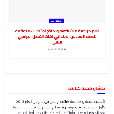
الابتدائية
اهم مراجعة ماث math ونماذج امتحانات متوقعة
للصف السادس الابتدائي لغات الفصل الدراسي
الثاني
مايو 11, 2026
تدشين منصة كتاتيب
تأسست منصة واكاديمية كتاتيب اونلاين في يناير من العام 2013
كأول منصة مصرية وعربية تهتم بنظام التعليم عن بعد . ننشر كل ما
يهم المعلم المصري، وأبنائنا في الخارج والطالب من أخبار التعليم