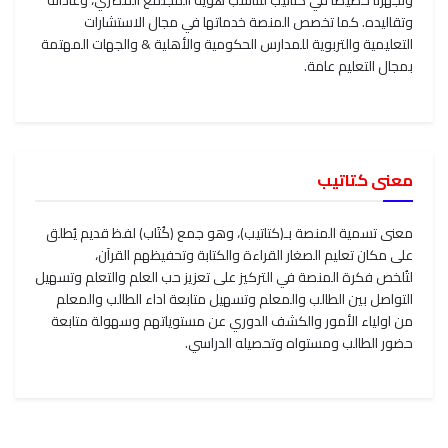
وتجهزنا خصيصاً في كتاتيب لنناسب هوية المجتمع المصري، وعاداته
وتقاليده. كما تخصص المنصة خدماتها في مجال الاستشارات
التعليمية والتربوية للمدارس الحكومية والأهلية & والجهات المهتمة
بمجال التعليم عامة.
معنى كتاتيب
معنى تسمية المنصة بـ(كتاتيب)، وهو جمع (كُتَاب) لفظ قديم يُطلق
على مكان تعليم الصغار القراءة والكتابة وتحفيظهم القرآن،
لتُلخص فكرة المنصة في التركيز على تعزيز حب العلم والتعلم وتسهيل
التواصل بين الطالب والمعلم وتسهيل متابعة اداء الطالب والمعلم
من اولياء الأمور والكشف الدوري عن مستوياتهم وسهولة متابعة
حضور الطالب ومستواه وتحصيله الدراسي.