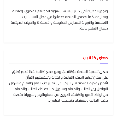
وتجهزنا خصيصاً في كتاتيب لنناسب هوية المجتمع المصري، وعاداته
وتقاليده. كما تخصص المنصة خدماتها في مجال الاستشارات
التعليمية والتربوية للمدارس الحكومية والأهلية & والجهات المهتمة
بمجال التعليم عامة.
معنى كتاتيب
معنى تسمية المنصة بـ(كتاتيب)، وهو جمع (كُتَاب) لفظ قديم يُطلق
على مكان تعليم الصغار القراءة والكتابة وتحفيظهم القرآن،
لتُلخص فكرة المنصة في التركيز على تعزيز حب العلم والتعلم وتسهيل
التواصل بين الطالب والمعلم وتسهيل متابعة اداء الطالب والمعلم
من اولياء الأمور والكشف الدوري عن مستوياتهم وسهولة متابعة
حضور الطالب ومستواه وتحصيله الدراسي.