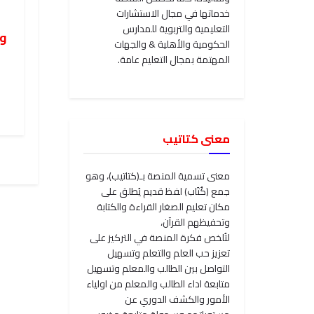
خدماتها في مجال الاستشارات
التعليمية والتربوية للمدارس
ون
الحكومية والأهلية & والجهات
المهتمة بمجال التعليم عامة.
معنى كتاتيب
معنى تسمية المنصة بـ(كتاتيب)، وهو
جمع (كُتَاب) لفظ قديم يُطلق على
مكان تعليم الصغار القراءة والكتابة
وتحفيظهم القرآن،
لتُلخص فكرة المنصة في التركيز على
تعزيز حب العلم والتعلم وتسهيل
التواصل بين الطالب والمعلم وتسهيل
متابعة اداء الطالب والمعلم من اولياء
الأمور والكشف الدوري عن