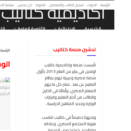
الرئيسية
الدورات
تسجيل الطلاب والمعلمين
الشروط
كن مدرس
سياسة الخ
الرئيسية
الابتدائية
الثانوية العامة
الت
تدشين منصة كتاتيب
الرئيسية
الو
تأسست منصة واكاديمية كتاتيب
اونلاين في يناير من العام 2013 كأول
منصة مصرية وعربية تهتم بنظام
التعليم عن بعد . ننشر كل ما يهم
المعلم المصري، وأبنائنا في الخارج
والطالب من أخبار التعليم وقرارات
الوزارة وجديد المناهج الدراسية .
وتجهزنا خصيصاً في كتاتيب لنناسب
هوية المجتمع المصري، وعاداته
وتقاليده. كما تخصص المنصة