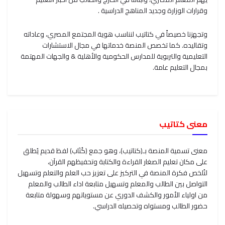
وقرارات الوزارة وجديد المناهج الدراسية .
وتجهزنا خصيصاً في كتاتيب لنناسب هوية المجتمع المصري، وعاداته
وتقاليده. كما تخصص المنصة خدماتها في مجال الاستشارات
التعليمية والتربوية للمدارس الحكومية والأهلية & والجهات المهتمة
بمجال التعليم عامة.
معنى كتاتيب
معنى تسمية المنصة بـ(كتاتيب)، وهو جمع (كُتَاب) لفظ قديم يُطلق
على مكان تعليم الصغار القراءة والكتابة وتحفيظهم القرآن،
لتُلخص فكرة المنصة في التركيز على تعزيز حب العلم والتعلم وتسهيل
التواصل بين الطالب والمعلم وتسهيل متابعة اداء الطالب والمعلم
من اولياء الأمور والكشف الدوري عن مستوياتهم وسهولة متابعة
حضور الطالب ومستواه وتحصيله الدراسي.