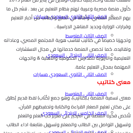
كأول منصة مصرية وعربية تهتم بنظام التعليم عن بعد . ننشر كل ما
الصف الثالث الثانوي السعودي مسارات
يهم المعلم المصري، وأبنائنا في الخارج والطالب من أخبار التعليم
وقرارات الوزارة وجديد المناهج الدراسية .
الصف الثالث المتوسط
وتجهزنا خصيصاً في كتاتيب لنناسب هوية المجتمع المصري، وعاداته
وتقاليده. كما تخصص المنصة خدماتها في مجال الاستشارات
الصف الثاني الابتدائي السعودي
التعليمية والتربوية للمدارس الحكومية والأهلية & والجهات
المهتمة بمجال التعليم عامة.
الصف الثاني الثانوي السعودي مسارات
معنى كتاتيب
الصف الثاني المتوسط
معنى تسمية المنصة بـ(كتاتيب)، وهو جمع (كُتَاب) لفظ قديم يُطلق
على مكان تعليم الصغار القراءة والكتابة وتحفيظهم القرآن،
الصف الخامس الابتدائي السعودي
لتُلخص فكرة المنصة في التركيز على تعزيز حب العلم والتعلم
وتسهيل التواصل بين الطالب والمعلم وتسهيل متابعة اداء الطالب
الصف الرابع الابتدائي السعودي