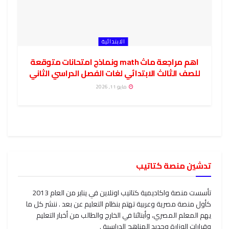
الابتدائية
اهم مراجعة ماث math ونماذج امتحانات متوقعة
للصف الثالث الابتدائي لغات الفصل الدراسي الثاني
مايو 11, 2026
تدشين منصة كتاتيب
تأسست منصة واكاديمية كتاتيب اونلاين في يناير من العام 2013
كأول منصة مصرية وعربية تهتم بنظام التعليم عن بعد . ننشر كل ما
يهم المعلم المصري، وأبنائنا في الخارج والطالب من أخبار التعليم
وقرارات الوزارة وجديد المناهج الدراسية .