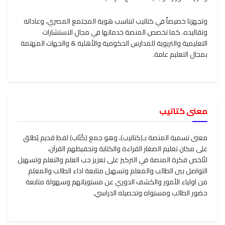
وتجهزنا خصيصاً في كتاتيب لنناسب هوية المجتمع المصري، وعاداته
وتقاليده. كما تخصص المنصة خدماتها في مجال الاستشارات
التعليمية والتربوية للمدارس الحكومية والأهلية & والجهات المهتمة
بمجال التعليم عامة.
معنى كتاتيب
معنى تسمية المنصة بـ(كتاتيب)، وهو جمع (كُتَاب) لفظ قديم يُطلق
على مكان تعليم الصغار القراءة والكتابة وتحفيظهم القرآن،
لتُلخص فكرة المنصة في التركيز على تعزيز حب العلم والتعلم وتسهيل
التواصل بين الطالب والمعلم وتسهيل متابعة اداء الطالب والمعلم
من اولياء الأمور والكشف الدوري عن مستوياتهم وسهولة متابعة
حضور الطالب ومستواه وتحصيله الدراسي.