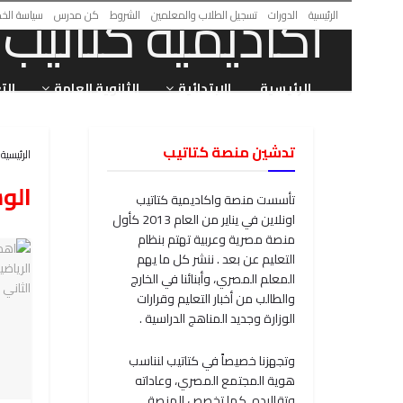
الرئيسية
الدورات
تسجيل الطلاب والمعلمين
الشروط
كن مدرس
سياسة الخ
الرئيسية
الابتدائية
الثانوية العامة
الت
تدشين منصة كتاتيب
الرئيسية
الو
تأسست منصة واكاديمية كتاتيب
اونلاين في يناير من العام 2013 كأول
منصة مصرية وعربية تهتم بنظام
التعليم عن بعد . ننشر كل ما يهم
المعلم المصري، وأبنائنا في الخارج
والطالب من أخبار التعليم وقرارات
الوزارة وجديد المناهج الدراسية .
وتجهزنا خصيصاً في كتاتيب لنناسب
هوية المجتمع المصري، وعاداته
وتقاليده. كما تخصص المنصة