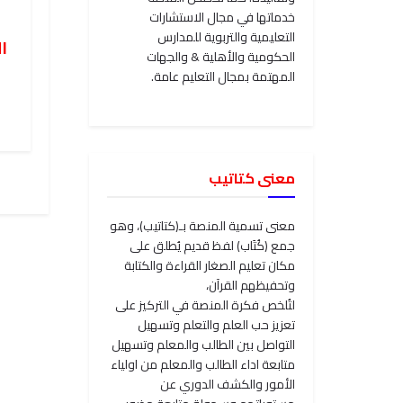
خدماتها في مجال الاستشارات
ا
التعليمية والتربوية للمدارس
ا
الحكومية والأهلية & والجهات
المهتمة بمجال التعليم عامة.
معنى كتاتيب
معنى تسمية المنصة بـ(كتاتيب)، وهو
جمع (كُتَاب) لفظ قديم يُطلق على
مكان تعليم الصغار القراءة والكتابة
وتحفيظهم القرآن،
لتُلخص فكرة المنصة في التركيز على
تعزيز حب العلم والتعلم وتسهيل
التواصل بين الطالب والمعلم وتسهيل
متابعة اداء الطالب والمعلم من اولياء
الأمور والكشف الدوري عن