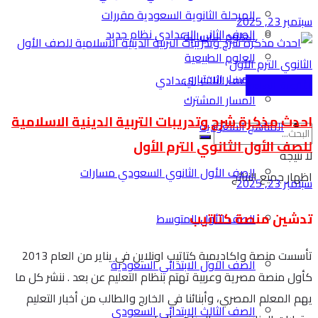
المرحلة الثانوية السعودية مقررات
سبتمبر 23, 2025
الصف الثاني الاعدادي نظام جديد
العلوم الانسانية
العلوم الطبيعية
المسار الاختياري
الصف الثالث الاعدادي
الثانوية العامة
المسار المشترك
احدث مذكرة شرح وتدريبات التربية الدينية الاسلامية
المناهج السعودية
للصف الأول الثانوي الترم الأول
لا نتيجة
الصف الأول الثانوي السعودي مسارات
اظهار جميع النتائج
سبتمبر 23, 2025
تدشين منصة كتاتيب
الصف الأول المتوسط
تأسست منصة واكاديمية كتاتيب اونلاين في يناير من العام 2013
الصف الاول الابتدائي السعودية
كأول منصة مصرية وعربية تهتم بنظام التعليم عن بعد . ننشر كل ما
يهم المعلم المصري، وأبنائنا في الخارج والطالب من أخبار التعليم
الصف الثالث الابتدائي السعودي