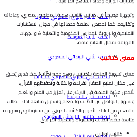
وقرارات الوزارة وجديد المناهج الدراسية .
وتجهزنا خصيصاً في كتاتيب لنناسب هوية المجتمع المصري، وعاداته
الصف الثالث الثانوي السعودي مسارات
وتقاليده. كما تخصص المنصة خدماتها في مجال الاستشارات
التعليمية والتربوية للمدارس الحكومية والأهلية & والجهات
الصف الثالث المتوسط
المهتمة بمجال التعليم عامة.
الصف الثاني الابتدائي السعودي
معنى كتاتيب
معنى تسمية المنصة بـ(كتاتيب)، وهو جمع (كُتَاب) لفظ قديم يُطلق
الصف الثاني الثانوي السعودي مسارات
على مكان تعليم الصغار القراءة والكتابة وتحفيظهم القرآن،
لتُلخص فكرة المنصة في التركيز على تعزيز حب العلم والتعلم
الصف الثاني المتوسط
وتسهيل التواصل بين الطالب والمعلم وتسهيل متابعة اداء الطالب
والمعلم من اولياء الأمور والكشف الدوري عن مستوياتهم وسهولة
الصف الخامس الابتدائي السعودي
متابعة حضور الطالب ومستواه وتحصيله الدراسي.
كتاتيب اونلاين
الصف الرابع الابتدائي السعودي