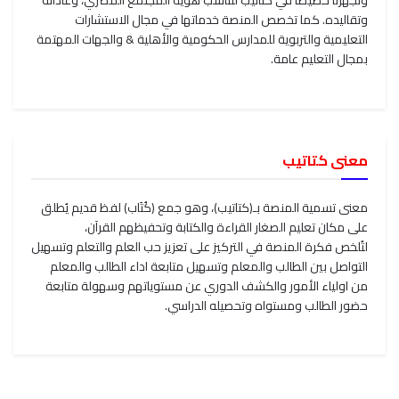
وتجهزنا خصيصاً في كتاتيب لنناسب هوية المجتمع المصري، وعاداته
وتقاليده. كما تخصص المنصة خدماتها في مجال الاستشارات
التعليمية والتربوية للمدارس الحكومية والأهلية & والجهات المهتمة
بمجال التعليم عامة.
معنى كتاتيب
معنى تسمية المنصة بـ(كتاتيب)، وهو جمع (كُتَاب) لفظ قديم يُطلق
على مكان تعليم الصغار القراءة والكتابة وتحفيظهم القرآن،
لتُلخص فكرة المنصة في التركيز على تعزيز حب العلم والتعلم وتسهيل
التواصل بين الطالب والمعلم وتسهيل متابعة اداء الطالب والمعلم
من اولياء الأمور والكشف الدوري عن مستوياتهم وسهولة متابعة
حضور الطالب ومستواه وتحصيله الدراسي.