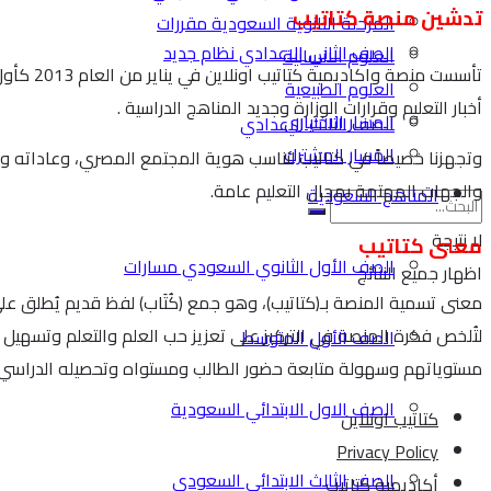
تدشين منصة كتاتيب
المرحلة الثانوية السعودية مقررات
الصف الثاني الاعدادي نظام جديد
العلوم الانسانية
تأسست م
العلوم الطبيعية
أخبار التعليم وقرارات الوزارة وجديد المناهج الدراسية .
المسار الاختياري
الصف الثالث الاعدادي
المسار المشترك
وتجهزنا خصيصاً في كتاتيب لنناسب هوية المجتمع المصري، وعاداته وت
والجهات المهتمة بمجال التعليم عامة.
المناهج السعودية
لا نتيجة
معنى كتاتيب
الصف الأول الثانوي السعودي مسارات
اظهار جميع النتائج
معنى تسمية المنصة بـ(كتاتيب)، وهو جمع (كُتَاب) لفظ قديم يُطلق على
لتُلخص فكرة المنصة في التركيز على تعزيز حب العلم والتعلم وتسهيل 
الصف الأول المتوسط
مستوياتهم وسهولة متابعة حضور الطالب ومستواه وتحصيله الدراسي.
الصف الاول الابتدائي السعودية
كتاتيب اونلاين
Privacy Policy
الصف الثالث الابتدائي السعودي
أكاديمية كتاتيب