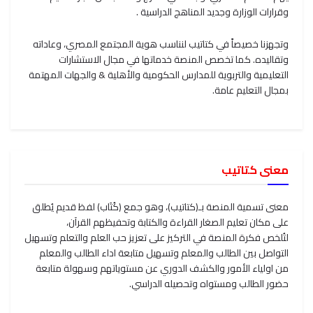
وقرارات الوزارة وجديد المناهج الدراسية .
وتجهزنا خصيصاً في كتاتيب لنناسب هوية المجتمع المصري، وعاداته
وتقاليده. كما تخصص المنصة خدماتها في مجال الاستشارات
التعليمية والتربوية للمدارس الحكومية والأهلية & والجهات المهتمة
بمجال التعليم عامة.
معنى كتاتيب
معنى تسمية المنصة بـ(كتاتيب)، وهو جمع (كُتَاب) لفظ قديم يُطلق
على مكان تعليم الصغار القراءة والكتابة وتحفيظهم القرآن،
لتُلخص فكرة المنصة في التركيز على تعزيز حب العلم والتعلم وتسهيل
التواصل بين الطالب والمعلم وتسهيل متابعة اداء الطالب والمعلم
من اولياء الأمور والكشف الدوري عن مستوياتهم وسهولة متابعة
حضور الطالب ومستواه وتحصيله الدراسي.