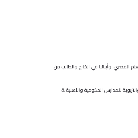
. ننشر كل ما يهم المعلم المصري، وأبنائنا في الخارج والطالب من
لتربوية للمدارس الحكومية والأهلية &