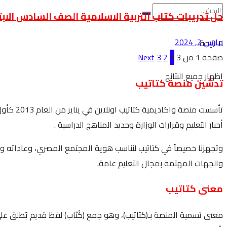
حل تدريبات كتاب التربية الاسلامية الصف السادس الابتد
مارس 2, 2024
لا نتيجة
صفحة 1 من 3
1
2
3
Next
اظهار جميع النتائج
تدشين منصة كتاتيب
تأسست م
أخبار التعليم وقرارات الوزارة وجديد المناهج الدراسية .
وتجهزنا خصيصاً في كتاتيب لنناسب هوية المجتمع المصري، وعاداته وت
والجهات المهتمة بمجال التعليم عامة.
معنى كتاتيب
معنى تسمية المنصة بـ(كتاتيب)، وهو جمع (كُتَاب) لفظ قديم يُطلق على