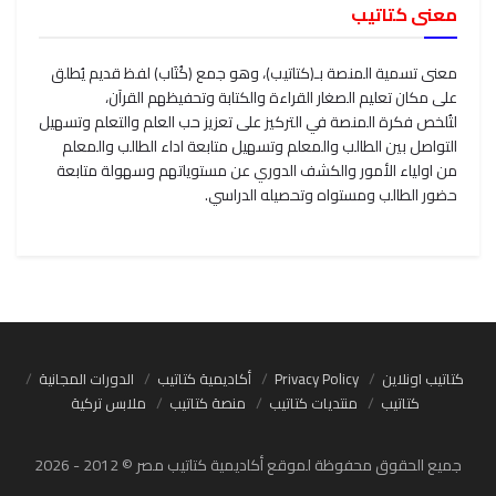
معنى كتاتيب
معنى تسمية المنصة بـ(كتاتيب)، وهو جمع (كُتَاب) لفظ قديم يُطلق
على مكان تعليم الصغار القراءة والكتابة وتحفيظهم القرآن،
لتُلخص فكرة المنصة في التركيز على تعزيز حب العلم والتعلم وتسهيل
التواصل بين الطالب والمعلم وتسهيل متابعة اداء الطالب والمعلم
من اولياء الأمور والكشف الدوري عن مستوياتهم وسهولة متابعة
حضور الطالب ومستواه وتحصيله الدراسي.
كتاتيب اونلاين
Privacy Policy
أكاديمية كتاتيب
الدورات المجانية
كتاتيب
منتديات كتاتيب
منصة كتاتيب
ملابس تركية
جميع الحقوق محفوظة لموقع أكاديمية كتاتيب مصر © 2012 - 2026