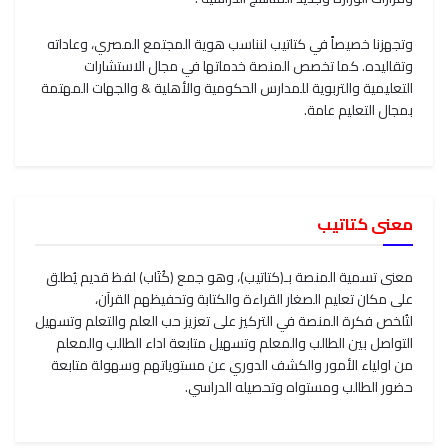
وتجهزنا خصيصاً في كتاتيب لنناسب هوية المجتمع المصري، وعاداته
وتقاليده. كما تخصص المنصة خدماتها في مجال الاستشارات
التعليمية والتربوية للمدارس الحكومية والأهلية & والجهات المهتمة
بمجال التعليم عامة.
معنى كتاتيب
معنى تسمية المنصة بـ(كتاتيب)، وهو جمع (كُتَاب) لفظ قديم يُطلق
على مكان تعليم الصغار القراءة والكتابة وتحفيظهم القرآن،
لتُلخص فكرة المنصة في التركيز على تعزيز حب العلم والتعلم وتسهيل
التواصل بين الطالب والمعلم وتسهيل متابعة اداء الطالب والمعلم
من اولياء الأمور والكشف الدوري عن مستوياتهم وسهولة متابعة
حضور الطالب ومستواه وتحصيله الدراسي.