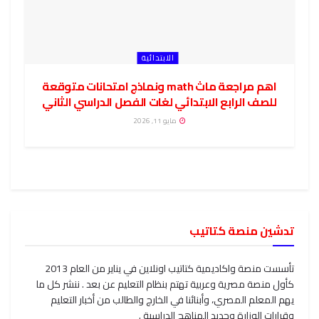
الابتدائية
اهم مراجعة ماث math ونماذج امتحانات متوقعة
للصف الرابع الابتدائي لغات الفصل الدراسي الثاني
مايو 11, 2026
تدشين منصة كتاتيب
تأسست منصة واكاديمية كتاتيب اونلاين في يناير من العام 2013
كأول منصة مصرية وعربية تهتم بنظام التعليم عن بعد . ننشر كل ما
يهم المعلم المصري، وأبنائنا في الخارج والطالب من أخبار التعليم
وقرارات الوزارة وجديد المناهج الدراسية .