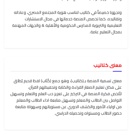
وتجهزنا خصيصاً في كتاتيب لنناسب هوية المجتمع المصري، وعاداته
وتقاليده. كما تخصص المنصة خدماتها في مجال الاستشارات
التعليمية والتربوية للمدارس الحكومية والأهلية & والجهات المهتمة
بمجال التعليم عامة.
معنى كتاتيب
معنى تسمية المنصة بـ(كتاتيب)، وهو جمع (كُتَاب) لفظ قديم يُطلق
على مكان تعليم الصغار القراءة والكتابة وتحفيظهم القرآن،
لتُلخص فكرة المنصة في التركيز على تعزيز حب العلم والتعلم وتسهيل
التواصل بين الطالب والمعلم وتسهيل متابعة اداء الطالب والمعلم
من اولياء الأمور والكشف الدوري عن مستوياتهم وسهولة متابعة
حضور الطالب ومستواه وتحصيله الدراسي.