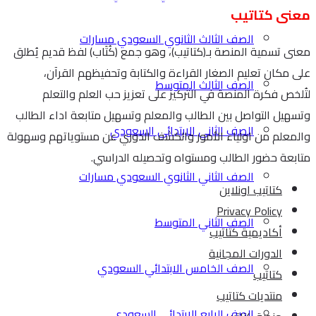
معنى كتاتيب
الصف الثالث الثانوي السعودي مسارات
معنى تسمية المنصة بـ(كتاتيب)، وهو جمع (كُتَاب) لفظ قديم يُطلق
على مكان تعليم الصغار القراءة والكتابة وتحفيظهم القرآن،
الصف الثالث المتوسط
لتُلخص فكرة المنصة في التركيز على تعزيز حب العلم والتعلم
وتسهيل التواصل بين الطالب والمعلم وتسهيل متابعة اداء الطالب
الصف الثاني الابتدائي السعودي
والمعلم من اولياء الأمور والكشف الدوري عن مستوياتهم وسهولة
متابعة حضور الطالب ومستواه وتحصيله الدراسي.
الصف الثاني الثانوي السعودي مسارات
كتاتيب اونلاين
Privacy Policy
الصف الثاني المتوسط
أكاديمية كتاتيب
الدورات المجانية
الصف الخامس الابتدائي السعودي
كتاتيب
منتديات كتاتيب
الصف الرابع الابتدائي السعودي