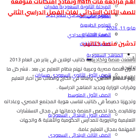
اهم مراجعة ماث math ونماذج امتحانات متوقعة
المرحلة الثانوية السعودية مقررات
للصف الثالث الابتدائي لغات الفصل الدراسي الثاني
الصف الثاني الاعدادي نظام جديد
العلوم الانسانية
العلوم الطبيعية
مايو 11, 2026
المسار الاختياري
الصف الثالث الاعدادي
تدشين منصة كتاتيب
المسار المشترك
المناهج السعودية
تأسست منصة واكاديمية كتاتيب اونلاين في يناير من العام 2013
لا نتيجة
كأول منصة مصرية وعربية تهتم بنظام التعليم عن بعد . ننشر كل ما
الصف الأول الثانوي السعودي مسارات
اظهار جميع النتائج
يهم المعلم المصري، وأبنائنا في الخارج والطالب من أخبار التعليم
وقرارات الوزارة وجديد المناهج الدراسية .
الصف الأول المتوسط
وتجهزنا خصيصاً في كتاتيب لنناسب هوية المجتمع المصري، وعاداته
وتقاليده. كما تخصص المنصة خدماتها في مجال الاستشارات
الصف الاول الابتدائي السعودية
التعليمية والتربوية للمدارس الحكومية والأهلية & والجهات
المهتمة بمجال التعليم عامة.
الصف الثالث الابتدائي السعودي