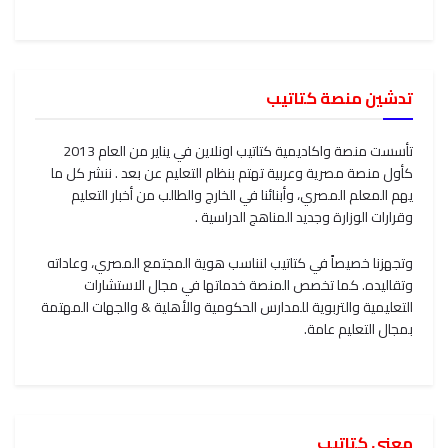
تدشين منصة كتاتيب
تأسست منصة واكاديمية كتاتيب اونلاين في يناير من العام 2013
كأول منصة مصرية وعربية تهتم بنظام التعليم عن بعد . ننشر كل ما
يهم المعلم المصري، وأبنائنا في الخارج والطالب من أخبار التعليم
وقرارات الوزارة وجديد المناهج الدراسية .
وتجهزنا خصيصاً في كتاتيب لنناسب هوية المجتمع المصري، وعاداته
وتقاليده. كما تخصص المنصة خدماتها في مجال الاستشارات
التعليمية والتربوية للمدارس الحكومية والأهلية & والجهات المهتمة
بمجال التعليم عامة.
معنى كتاتيب