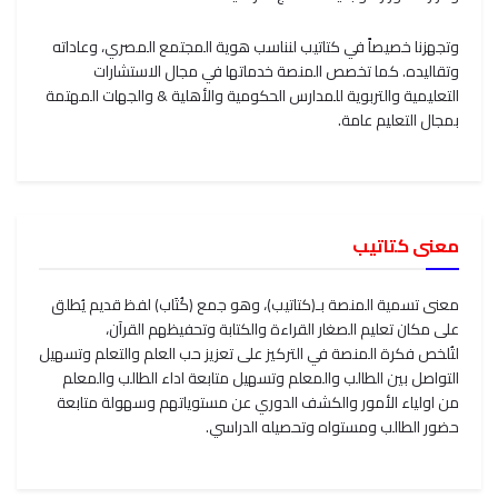
وتجهزنا خصيصاً في كتاتيب لنناسب هوية المجتمع المصري، وعاداته
وتقاليده. كما تخصص المنصة خدماتها في مجال الاستشارات
التعليمية والتربوية للمدارس الحكومية والأهلية & والجهات المهتمة
بمجال التعليم عامة.
معنى كتاتيب
معنى تسمية المنصة بـ(كتاتيب)، وهو جمع (كُتَاب) لفظ قديم يُطلق
على مكان تعليم الصغار القراءة والكتابة وتحفيظهم القرآن،
لتُلخص فكرة المنصة في التركيز على تعزيز حب العلم والتعلم وتسهيل
التواصل بين الطالب والمعلم وتسهيل متابعة اداء الطالب والمعلم
من اولياء الأمور والكشف الدوري عن مستوياتهم وسهولة متابعة
حضور الطالب ومستواه وتحصيله الدراسي.