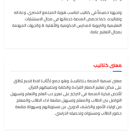
وتجهزنا خصيصاً في كتاتيب لنناسب هوية المجتمع المصري، وعاداته
وتقاليده. كما تخصص المنصة خدماتها في مجال الاستشارات
التعليمية والتربوية للمدارس الحكومية والأهلية & والجهات المهتمة
بمجال التعليم عامة.
معنى كتاتيب
معنى تسمية المنصة بـ(كتاتيب)، وهو جمع (كُتَاب) لفظ قديم يُطلق
على مكان تعليم الصغار القراءة والكتابة وتحفيظهم القرآن،
لتُلخص فكرة المنصة في التركيز على تعزيز حب العلم والتعلم وتسهيل
التواصل بين الطالب والمعلم وتسهيل متابعة اداء الطالب والمعلم
من اولياء الأمور والكشف الدوري عن مستوياتهم وسهولة متابعة
حضور الطالب ومستواه وتحصيله الدراسي.