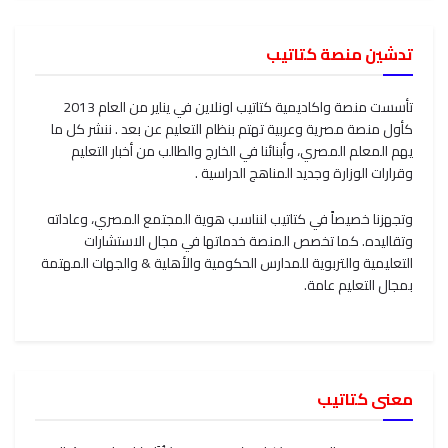
تدشين منصة كتاتيب
تأسست منصة واكاديمية كتاتيب اونلاين في يناير من العام 2013
كأول منصة مصرية وعربية تهتم بنظام التعليم عن بعد . ننشر كل ما
يهم المعلم المصري، وأبنائنا في الخارج والطالب من أخبار التعليم
وقرارات الوزارة وجديد المناهج الدراسية .
وتجهزنا خصيصاً في كتاتيب لنناسب هوية المجتمع المصري، وعاداته
وتقاليده. كما تخصص المنصة خدماتها في مجال الاستشارات
التعليمية والتربوية للمدارس الحكومية والأهلية & والجهات المهتمة
بمجال التعليم عامة.
معنى كتاتيب