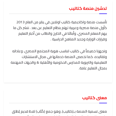
تدشين منصة كتاتيب
تأسست منصة واكاديمية كتاتيب اونلاين في يناير من العام 2013
كأول منصة مصرية وعربية تهتم بنظام التعليم عن بعد . ننشر كل ما
يهم المعلم المصري، وأبنائنا في الخارج والطالب من أخبار التعليم
وقرارات الوزارة وجديد المناهج الدراسية .
وتجهزنا خصيصاً في كتاتيب لنناسب هوية المجتمع المصري، وعاداته
وتقاليده. كما تخصص المنصة خدماتها في مجال الاستشارات
التعليمية والتربوية للمدارس الحكومية والأهلية & والجهات المهتمة
بمجال التعليم عامة.
معنى كتاتيب
معنى تسمية المنصة بـ(كتاتيب)، وهو جمع (كُتَاب) لفظ قديم يُطلق