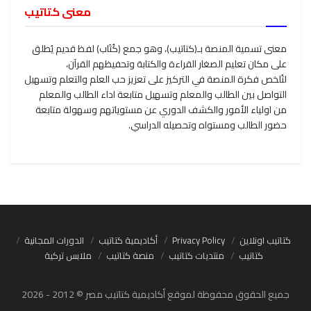
معنى كتاتيب
معنى تسمية المنصة بـ(كتاتيب)، وهو جمع (كُتَاب) لفظ قديم يُطلق
على مكان تعليم الصغار القراءة والكتابة وتحفيظهم القرآن،
لتُلخص فكرة المنصة في التركيز على تعزيز حب العلم والتعلم وتسهيل
التواصل بين الطالب والمعلم وتسهيل متابعة اداء الطالب والمعلم
من اولياء الأمور والكشف الدوري عن مستوياتهم وسهولة متابعة
حضور الطالب ومستواه وتحصيله الدراسي.
كتاتيب اونلاين
Privacy Policy
أكاديمية كتاتيب
الدورات المجانية
كتاتيب
منتديات كتاتيب
منصة كتاتيب
ملابس تركية
جميع الحقوق محفوظة لموقع أكاديمية كتاتيب مصر © 2012 - 2026