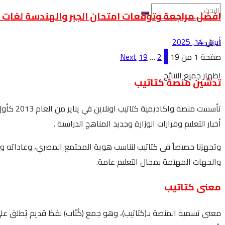
افضل مراجعة وتوقعات امتحان الجبر والهندسة لغات ال
أبريل 14, 2025
لا نتيجة
صفحة 1 من 19
1
2
…
19
Next
اظهار جميع النتائج
تدشين منصة كتاتيب
تأسست م
أخبار التعليم وقرارات الوزارة وجديد المناهج الدراسية .
وتجهزنا خصيصاً في كتاتيب لنناسب هوية المجتمع المصري، وعاداته وت
والجهات المهتمة بمجال التعليم عامة.
معنى كتاتيب
معنى تسمية المنصة بـ(كتاتيب)، وهو جمع (كُتَاب) لفظ قديم يُطلق على