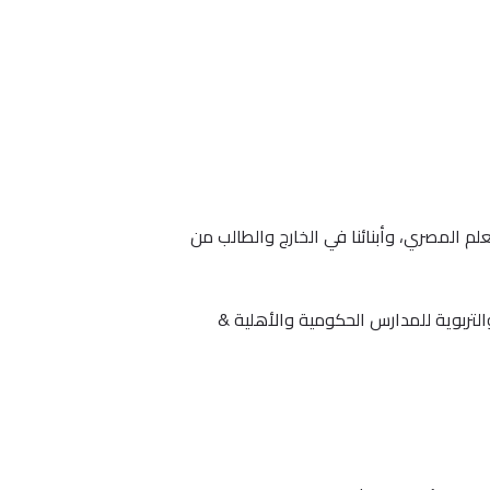
. ننشر كل ما يهم المعلم المصري، وأبنائنا في الخارج والطالب من
لتربوية للمدارس الحكومية والأهلية &