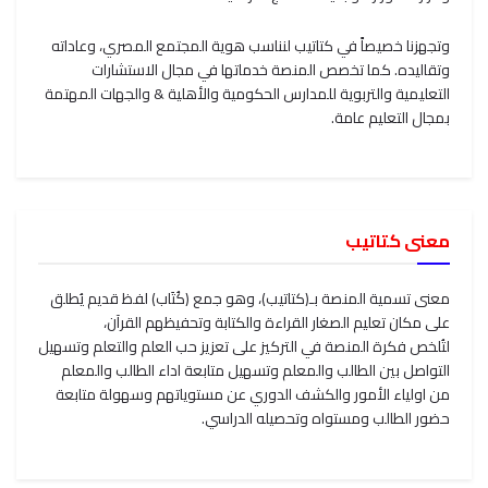
وتجهزنا خصيصاً في كتاتيب لنناسب هوية المجتمع المصري، وعاداته
وتقاليده. كما تخصص المنصة خدماتها في مجال الاستشارات
التعليمية والتربوية للمدارس الحكومية والأهلية & والجهات المهتمة
بمجال التعليم عامة.
معنى كتاتيب
معنى تسمية المنصة بـ(كتاتيب)، وهو جمع (كُتَاب) لفظ قديم يُطلق
على مكان تعليم الصغار القراءة والكتابة وتحفيظهم القرآن،
لتُلخص فكرة المنصة في التركيز على تعزيز حب العلم والتعلم وتسهيل
التواصل بين الطالب والمعلم وتسهيل متابعة اداء الطالب والمعلم
من اولياء الأمور والكشف الدوري عن مستوياتهم وسهولة متابعة
حضور الطالب ومستواه وتحصيله الدراسي.