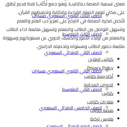
معنى تسمية المنصة بـ(كتاتيب)، وهو جمع (كُتَاب) لفظ قديم يُطلق
على مكان تعليم الصغار القراءة والكتابة وتحفيظهم القرآن،
الصف الثالث الثانوي السعودي مسارات
لتُلخص فكرة المنصة في التركيز على تعزيز حب العلم والتعلم
وتسهيل التواصل بين الطالب والمعلم وتسهيل متابعة اداء الطالب
الصف الثالث المتوسط
والمعلم من اولياء الأمور والكشف الدوري عن مستوياتهم وسهولة
متابعة حضور الطالب ومستواه وتحصيله الدراسي.
الصف الثاني الابتدائي السعودي
كتاتيب اونلاين
Privacy Policy
الصف الثاني الثانوي السعودي مسارات
أكاديمية كتاتيب
الدورات المجانية
الصف الثاني المتوسط
كتاتيب
منتديات كتاتيب
الصف الخامس الابتدائي السعودي
منصة كتاتيب
ملابس تركية
الصف الرابع الابتدائي السعودي