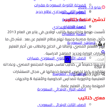
المرحلة الثانوية السعودية مقررات
مايو 13, 2026
الصف الثاني الاعدادي نظام جديد
العلوم الانسانية
تدشين منصة كتاتيب
العلوم الطبيعية
المسار الاختياري
الصف الثالث الاعدادي
تأسست منصة واكاديمية كتاتيب اونلاين في يناير من العام 2013
المسار المشترك
كأول منصة مصرية وعربية تهتم بنظام التعليم عن بعد . ننشر كل ما
المناهج السعودية
يهم المعلم المصري، وأبنائنا في الخارج والطالب من أخبار التعليم
وقرارات الوزارة وجديد المناهج الدراسية .
الصف الأول الثانوي السعودي مسارات
وتجهزنا خصيصاً في كتاتيب لنناسب هوية المجتمع المصري، وعاداته
لا نتيجة
وتقاليده. كما تخصص المنصة خدماتها في مجال الاستشارات
الصف الأول المتوسط
اظهار جميع النتائج
التعليمية والتربوية للمدارس الحكومية والأهلية & والجهات
المهتمة بمجال التعليم عامة.
الصف الاول الابتدائي السعودية
معنى كتاتيب
الصف الثالث الابتدائي السعودي