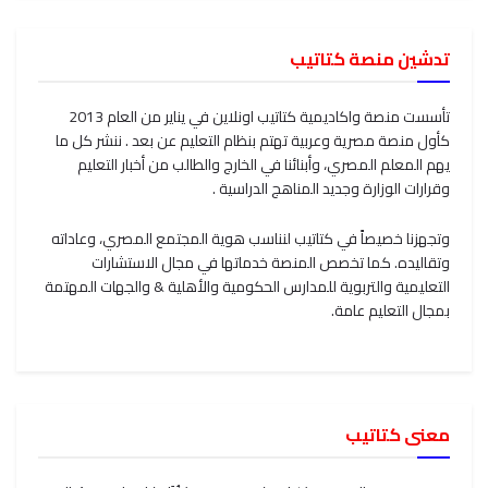
تدشين منصة كتاتيب
تأسست منصة واكاديمية كتاتيب اونلاين في يناير من العام 2013
كأول منصة مصرية وعربية تهتم بنظام التعليم عن بعد . ننشر كل ما
يهم المعلم المصري، وأبنائنا في الخارج والطالب من أخبار التعليم
وقرارات الوزارة وجديد المناهج الدراسية .
وتجهزنا خصيصاً في كتاتيب لنناسب هوية المجتمع المصري، وعاداته
وتقاليده. كما تخصص المنصة خدماتها في مجال الاستشارات
التعليمية والتربوية للمدارس الحكومية والأهلية & والجهات المهتمة
بمجال التعليم عامة.
معنى كتاتيب